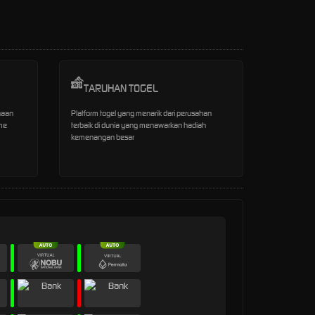
TARUHAN TOGEL
haan
Platform togel yang menarik dari perusahan
ame
terbaik di dunia yang menawarkan hadiah
kemenangan besar