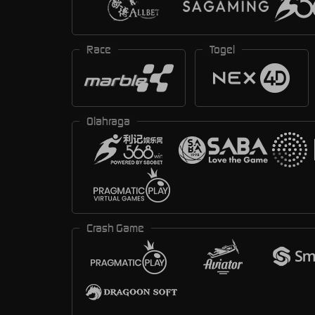
Race
Togel
Olahraga
Crash Game