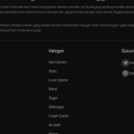
rofit melimpah kami telah menyiapkan deretan provider top dunia yang sedang memiliki perf
ikan perkalian bom besar khusus untuk pemain yang bermain dengan ritme santai. Tingkat keme
kkan rahasia putaran yang sudah terbukti memberikan banyak bukti kemenangan nyata bagi
mpat tidur Anda hari ini juga.
Kategori
Dukun
Hot Games
ho
Slots
ho
Live Casino
Race
Togel
Olahraga
Crash Game
Arcade
Poker