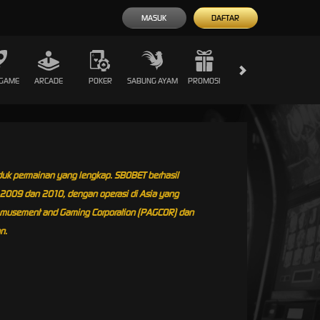
MASUK
DAFTAR
 GAME
ARCADE
POKER
SABUNG AYAM
PROMOSI
uk permainan yang lengkap. SBOBET berhasil
 2009 dan 2010, dengan operasi di Asia yang
ne Amusement and Gaming Corporation (PAGCOR) dan
n.