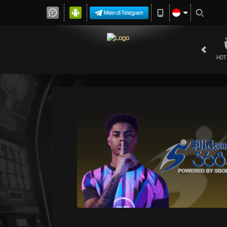
Main di Telegram
HOT