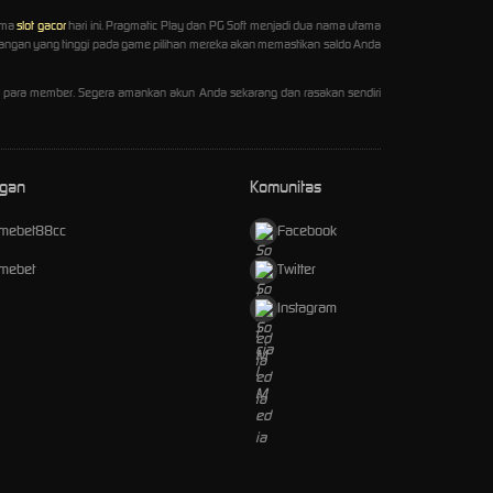
orma
slot gacor
hari ini. Pragmatic Play dan PG Soft menjadi dua nama utama
nangan yang tinggi pada game pilihan mereka akan memastikan saldo Anda
 para member. Segera amankan akun Anda sekarang dan rasakan sendiri
gan
Komunitas
mebet88cc
Facebook
mebet
Twitter
Instagram