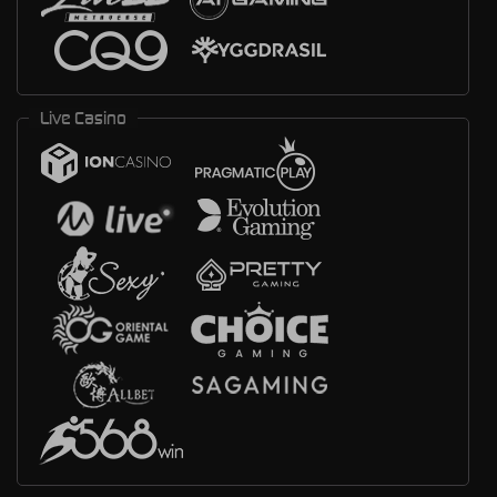
Live Casino