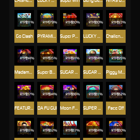
CAISHEN-LUCKY SPREAD
LUCKY ACE 2
Super Win
Deng Deng
HIYAS GEMS
RTP
81%
RTP
79%
RTP
80%
RTP
80%
RTP
93%
Go Clash
PYRAMID OF FLAMES
Super Powerful
LUCKY ACE
Challenge・Golden Pig
RTP
94%
RTP
95%
RTP
91%
RTP
84%
RTP
95%
Madame Caroline
Super Boom
SUGAR TEDDY
SUGAR BOOM
Piggy Master
RTP
87%
RTP
94%
RTP
86%
RTP
81%
RTP
82%
FEATURE BUY - Golden Pig
DA FU GUI
Moon Festival
SUPER LUCKY
Face Off
RTP
81%
RTP
82%
RTP
87%
RTP
84%
RTP
80%