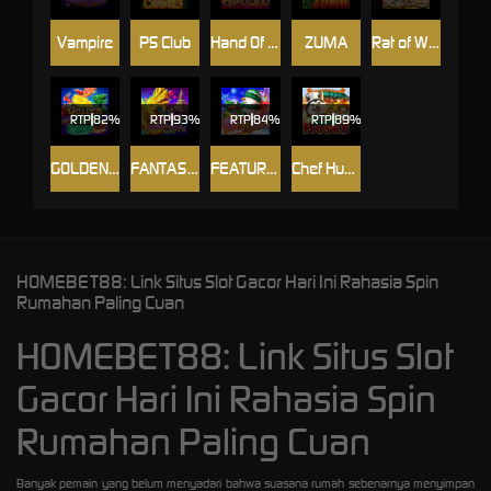
Vampire
PS Club
Hand Of God
ZUMA
Rat of Wealth
RTP
82%
RTP
93%
RTP
84%
RTP
89%
GOLDEN JADE
FANTASY - SOUTHEAST ASIA
FEATURE BUY・CHRISTMAS EXPRESS
Chef Husky
HOMEBET88: Link Situs Slot Gacor Hari Ini Rahasia Spin
Rumahan Paling Cuan
HOMEBET88: Link Situs Slot
Gacor Hari Ini Rahasia Spin
Rumahan Paling Cuan
Banyak pemain yang belum menyadari bahwa suasana rumah sebenarnya menyimpan