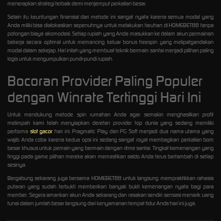
menerapkan strategi terbaik demi menjemput perkalian besar.
Selain itu keuntungan finansial dari metode ini sangat nyata karena semua modal yang
Anda miliki bisa dialokasikan sepenuhnya untuk melakukan taruhan di HOMEBET88 tanpa
potongan biaya akomodasi. Setiap rupiah yang Anda masukkan ke dalam akun permainan
bekerja secara optimal untuk memancing keluar bonus freespin yang melipatgandakan
modal dalam sekejap. Hal inilah yang membuat teknik bermain santai menjadi pilihan paling
logis untuk mengumpulkan pundi-pundi rupiah.
Bocoran Provider Paling Populer
dengan Winrate Tertinggi Hari Ini
Untuk mendukung metode spin rumahan Anda agar semakin menghasilkan profit
melimpah kami telah menyiapkan deretan provider top dunia yang sedang memiliki
performa
slot gacor
hari ini. Pragmatic Play dan PG Soft menjadi dua nama utama yang
wajib Anda coba karena kedua opsi ini sedang sangat royal membagikan perkalian bom
besar khusus untuk pemain yang bermain dengan ritme santai. Tingkat kemenangan yang
tinggi pada game pilihan mereka akan memastikan saldo Anda terus bertambah di setiap
sesinya.
Bergabung sekarang juga bersama HOMEBET88 untuk langsung mempraktikkan rahasia
putaran yang sudah terbukti memberikan banyak bukti kemenangan nyata bagi para
member. Segera amankan akun Anda sekarang dan rasakan sendiri sensasi menarik uang
tunai dalam jumlah besar langsung dari kenyamanan tempat tidur Anda hari ini juga.