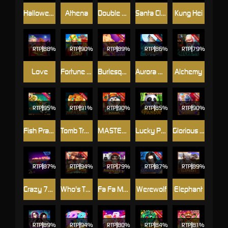
Halloween
Athena
Double Happiness
Santa Claus
Kung Hei
RTP
88%
RTP
90%
RTP
89%
RTP
86%
RTP
79%
Love
Fortune God
Burlesque 2
Aurora Wolf
Alchemy
RTP
95%
RTP
91%
RTP
90%
RTP
85%
RTP
90%
Fish Prawn Crab
Tomb Treasure
MASTER HAHA
Lucky Panda
Glorious Kingdom
RTP
87%
RTP
94%
RTP
79%
RTP
87%
RTP
89%
Crazy 777
Who's The Boss
Fa Fa Monkey
Werewolf
Elephant
RTP
89%
RTP
94%
RTP
80%
RTP
84%
RTP
81%