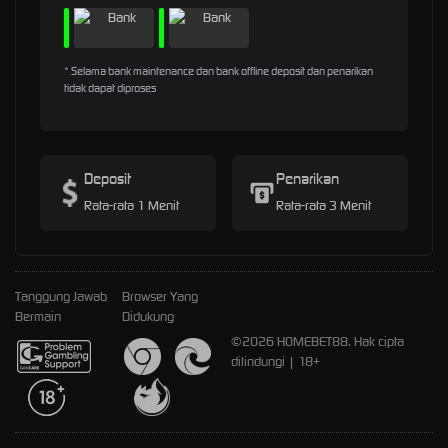
* Selama bank maintenance dan bank offline deposit dan penarikan
tidak dapat diproses
Deposit
Penarikan
Rata-rata 1 Menit
Rata-rata 3 Menit
Tanggung Jawab
Browser Yang
Bermain
Didukung
©2026 HOMEBET88. Hak cipta
dilindungi | 18+