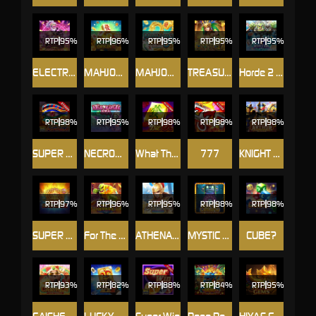
RTP
95%
RTP
96%
RTP
95%
RTP
95%
RTP
95%
ELECTRIC ZEUS
MAHJONG: ORIGIN 2
MAHJONG WAYS 3
TREASURES OF AZTEC Z
Horde 2 Winter
RTP
98%
RTP
95%
RTP
98%
RTP
98%
RTP
98%
SUPER AWESOME
NECROMANCER SHA
What The FA
777
KNIGHT ARTHUR
RTP
97%
RTP
96%
RTP
95%
RTP
98%
RTP
98%
SUPER GEMS 2
For The Horde
ATHENA LUCKY SPREAD
MYSTIC LEGEND 2
CUBE?
RTP
93%
RTP
82%
RTP
88%
RTP
84%
RTP
95%