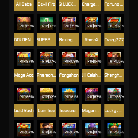
Ali Baba
Devil Fire
3 LUCKY LION
Charge Buffalo
Fortune Gems
RTP
89%
RTP
97%
RTP
79%
RTP
86%
RTP
97%
GOLDEN EMPIRE 2
SUPER MAHJONG
Boxing King
RomaX
Crazy777
RTP
97%
RTP
87%
RTP
89%
RTP
84%
RTP
85%
Mega Ace
Pharaoh Treasure
Fengshen
Jili Caishen
Shanghai Beauty
RTP
86%
RTP
92%
RTP
81%
RTP
87%
RTP
86%
Gold Rush
Coin Tree
Treasure Quest
Mayan Empire
Lucky Jaguar
RTP
84%
RTP
91%
RTP
87%
RTP
88%
RTP
95%