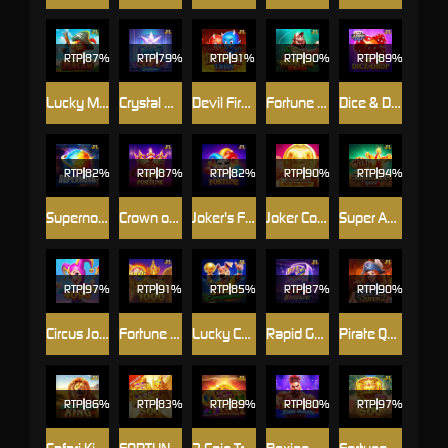
RTP
87%
RTP
79%
RTP
91%
RTP
90%
RTP
89%
Lucky Macaw
Crystal 777 DELUXE
Devil Fire Twins
Fortune Hook Boom
Dice & Drop
RTP
82%
RTP
87%
RTP
82%
RTP
90%
RTP
94%
Supernova
Crown of Fortune
Joker's Fortune
Joker Coins Expanded
Super Ace SPEED
RTP
97%
RTP
91%
RTP
85%
RTP
87%
RTP
90%
Circus Joker 4096
Fortune Garuda 1000
Lucky Caramelo
Rapid Gems 777
Pirate Queen 2
RTP
86%
RTP
83%
RTP
89%
RTP
80%
RTP
97%