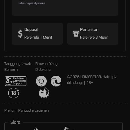
tidak dapat diproses
Deposit
Penarikan
Rata-rata 1 Menit
Rata-rata 3 Menit
Tanggung Jawab
Browser Yang
Bermain
Didukung
©2026 HOMEBET88. Hak cipta
dilindungi | 18+
Platform Penyedia Layanan
Slots