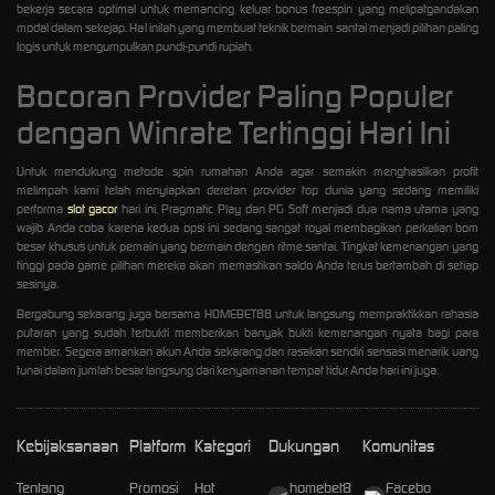
bekerja secara optimal untuk memancing keluar bonus freespin yang melipatgandakan
modal dalam sekejap. Hal inilah yang membuat teknik bermain santai menjadi pilihan paling
logis untuk mengumpulkan pundi-pundi rupiah.
Bocoran Provider Paling Populer
dengan Winrate Tertinggi Hari Ini
Untuk mendukung metode spin rumahan Anda agar semakin menghasilkan profit
melimpah kami telah menyiapkan deretan provider top dunia yang sedang memiliki
performa
slot gacor
hari ini. Pragmatic Play dan PG Soft menjadi dua nama utama yang
wajib Anda coba karena kedua opsi ini sedang sangat royal membagikan perkalian bom
besar khusus untuk pemain yang bermain dengan ritme santai. Tingkat kemenangan yang
tinggi pada game pilihan mereka akan memastikan saldo Anda terus bertambah di setiap
sesinya.
Bergabung sekarang juga bersama HOMEBET88 untuk langsung mempraktikkan rahasia
putaran yang sudah terbukti memberikan banyak bukti kemenangan nyata bagi para
member. Segera amankan akun Anda sekarang dan rasakan sendiri sensasi menarik uang
tunai dalam jumlah besar langsung dari kenyamanan tempat tidur Anda hari ini juga.
Kebijaksanaan
Platform
Kategori
Dukungan
Komunitas
Tentang
Promosi
Hot
homebet8
Facebo