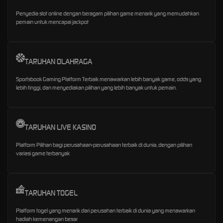
Penyedia slot online dengan beragam pilihan game menarik yang memudahkan
pemain untuk mencapai jackpot
TARUHAN OLAHRAGA
Sportsbook Gaming Platform Terbaik menawarkan lebih banyak game, odds yang
lebih tinggi, dan menyediakan pilihan yang lebih banyak untuk pemain.
TARUHAN LIVE KASINO
Platform Pilihan bagi perusahaan-perusahaan terbaik di dunia, dengan pilihan
variasi game terbanyak
TARUHAN TOGEL
Platform togel yang menarik dari perusahan terbaik di dunia yang menawarkan
hadiah kemenangan besar