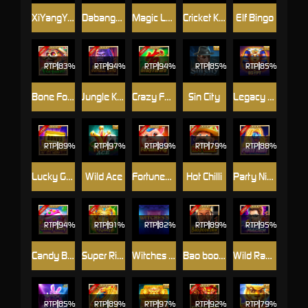
XiYangYang
Dabanggg
Magic Lamp
Cricket King 18
Elf Bingo
RTP
83%
RTP
94%
RTP
94%
RTP
85%
RTP
85%
Bone Fortune
Jungle King
Crazy FaFaFa
Sin City
Legacy of Egypt
RTP
89%
RTP
97%
RTP
89%
RTP
79%
RTP
88%
Lucky Goldbricks
Wild Ace
FortunePig
Hot Chilli
Party Night
RTP
94%
RTP
91%
RTP
82%
RTP
89%
RTP
95%
Candy Baby
Super Rich
Witches Night
Bao boon chin
Wild Racer
RTP
85%
RTP
89%
RTP
97%
RTP
92%
RTP
79%