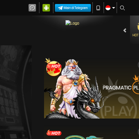
Main di Telegram
HOT