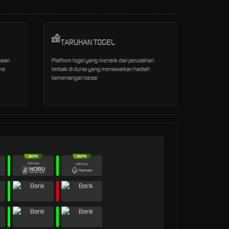
TARUHAN TOGEL
haan
Platform togel yang menarik dari perusahan
ame
terbaik di dunia yang menawarkan hadiah
kemenangan besar