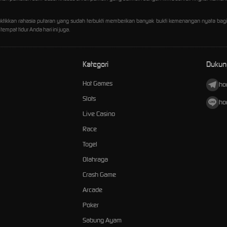
kkan rahasia putaran yang sudah terbukti memberikan banyak bukti kemenangan nyata bagi
mpat tidur Anda hari ini juga.
Kategori
Dukun
Hot Games
ho
Slots
ho
Live Casino
Race
Togel
Olahraga
Crash Game
Arcade
Poker
Sabung Ayam