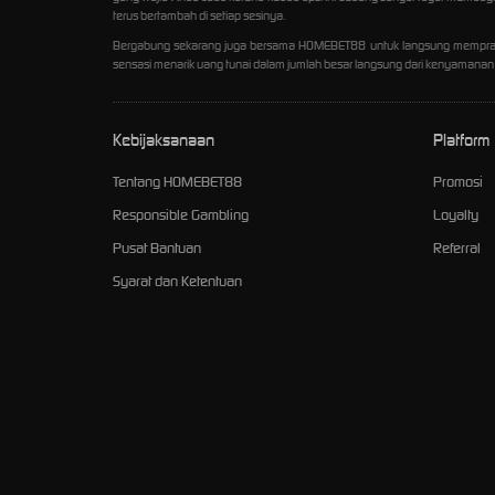
terus bertambah di setiap sesinya.
Bergabung sekarang juga bersama HOMEBET88 untuk langsung memprakti
sensasi menarik uang tunai dalam jumlah besar langsung dari kenyamanan te
Kebijaksanaan
Platform
Tentang HOMEBET88
Promosi
Responsible Gambling
Loyalty
Pusat Bantuan
Referral
Syarat dan Ketentuan