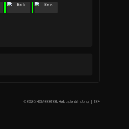
©2026 HOMEBET88. Hak cipta dilindungi | 18+