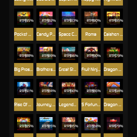
RTP
95%
RTP
82%
RTP
83%
RTP
90%
RTP
95%
Pocket Mon Go
Candy Pop 2
Space Conquest
Roma
Caishen Deluxe Maxways
RTP
88%
RTP
89%
RTP
86%
RTP
90%
RTP
79%
Big Prosperity SA
Brothers Kingdom 2
Great Stars SA
Fruit Ninja Fury
Dragon Empire
RTP
91%
RTP
84%
RTP
90%
RTP
86%
RTP
94%
Rise Of Werewolves
Journey to the Wild
Legendary Beasts Saga
5 Fortune Dragons
Dragon Wish
RTP
85%
RTP
85%
RTP
85%
RTP
84%
RTP
79%