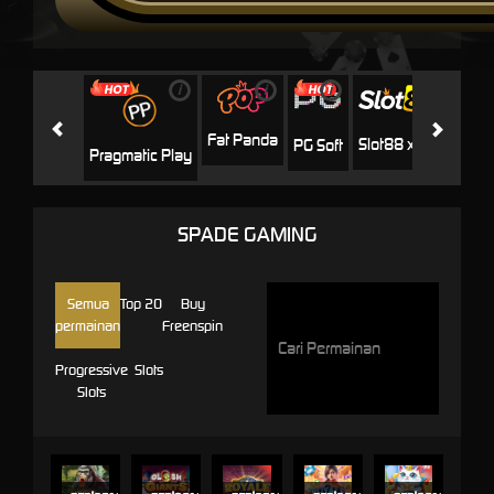
i
i
i
i
i
Facha
Fat Panda
Slot88 x PP
PG Soft
Pragmatic Play
SPADE GAMING
Semua
Top 20
Buy
permainan
Freenspin
Progressive
Slots
Slots