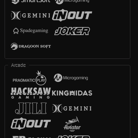
Arcade