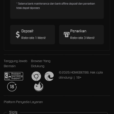
* Selama bank maintenance dan bank offline deposit dan penarikan
tidak dapat diproses
Deposit
Penarikan
Rata-rata 1 Menit
Rata-rata 3 Menit
Tanggung Jawab
Browser Yang
Bermain
Didukung
©2026 HOMEBET88. Hak cipta
dilindungi | 18+
Platform Penyedia Layanan
Slots