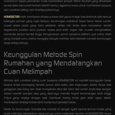
momentum kapan permainan mulai memberikan jackpot. Ritme taruhan yang dimainkan
secara rileks dari rumah terbukti efektif memicu algoritma mesin untuk memberikan respons
spin rumahan paling cuan di setiap putarannya.
HOMEBET88
hadir membawa rahasia putaran slot gacor ini agar bisa dinikmati oleh semua
kalangan pemain yang ingin berburu keuntungan maksimal tanpa harus keluar rumah.
Lewat akses cepat yang kami sediakan setiap hari Anda akan merasakan sendiri
bagaimana putaran demi putaran terasa jauh lebih ringan dan mudah menghasilkan
kombinasi simbol bernilai tinggi. Kenyamanan penuh bersama platform judi online inilah
yang menjadi kunci utama mengapa banyak member kami berhasil menarik keuntungan
besar setiap harinya.
Keunggulan Metode Spin
Rumahan yang Mendatangkan
Cuan Melimpah
Metode spin rumahan paling cuan bersama HOMEBET88 ini memiliki keunggulan besar
karena Anda memegang kendali penuh atas waktu dan lingkungan sekitar tanpa ada
gangguan dari orang lain. Saat mengakses situs slot kami dari rumah Anda bisa dengan
bebas memilih jam-jam sepi yang dipercaya memiliki tingkat kemenangan lebih tinggi.
Fokus yang terjaga dengan baik membuat insting Anda jauh lebih tajam dalam
menerapkan strategi terbaik demi menjemput perkalian besar.
Selain itu keuntungan finansial dari metode ini sangat nyata karena semua modal yang
Anda miliki bisa dialokasikan sepenuhnya untuk melakukan taruhan di HOMEBET88 tanpa