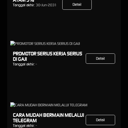
AYAM 5%
Detail
Tanggal akhir:
30-Jun-2031
PROMOTOR SERIUS KERJA SERIUS
DI GAJI
Detail
Tanggal akhir:
-
CARA MUDAH BERMAIN MELALUI
TELEGRAM
Detail
Tanggal akhir:
-