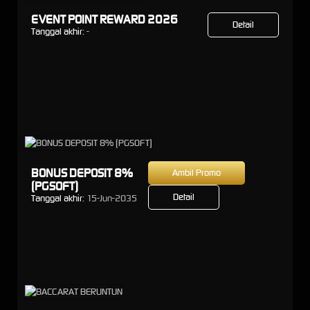
EVENT POINT REWARD 2026
Detail
Tanggal akhir:
-
BONUS DEPOSIT 8%
Ambil Promo
(PGSOFT)
Detail
Tanggal akhir:
15-Jun-2035