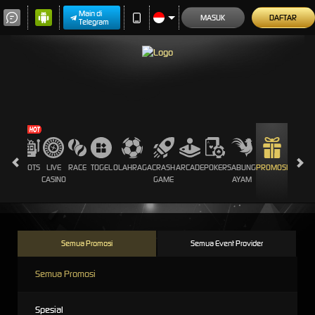
Main di
MASUK
DAFTAR
Telegram
HOT
SLOTS
LIVE
RACE
TOGEL
OLAHRAGA
CRASH
ARCADE
POKER
SABUNG
PROMOSI
AMES
CASINO
GAME
AYAM
Semua Promosi
Semua Event Provider
Semua Promosi
Spesial