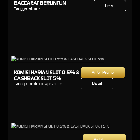
BACCARAT BERUNTUN
Detail
Tanggal akhir:
-
KOMISI HARIAN SLOT 0.5% &
Ambil Promo
CASHBACK SLOT 5%
Detail
Tanggal akhir:
01-Apr-2038
Ambil