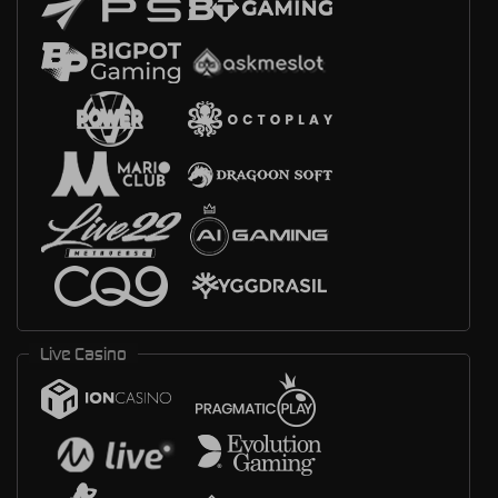
Live Casino