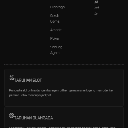
Olahraga
Crash
Game
Arcade
Poker
Sabung
Ayam
TARUHAN SLOT
Penyedia slot online dengan beragam pilihan game menarik yang memudahkan
pemain untuk mencapai jackpot
TARUHAN OLAHRAGA
Sportsbook Gaming Platform Terbaik menawarkan lebih banyak game, odds yang