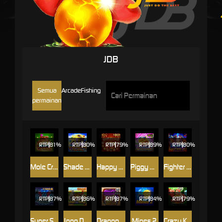
JDB
Semua
Arcade
Fishing
permainan
RTP
81%
RTP
80%
RTP
79%
RTP
89%
RTP
80%
Mole Crash
Shade Dragons Fishing
Happy New Year
Piggy Bank TapTap
Fighter Fire
RTP
87%
RTP
86%
RTP
87%
RTP
84%
RTP
79%
Super Super Fruit
Jogo Do Bicho
Dragon Master
Mines 2
Crazy King Kong