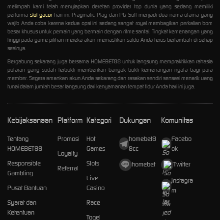
melimpah kami telah menyiapkan deretan provider top dunia yang sedang memiliki
performa
slot gacor
hari ini. Pragmatic Play dan PG Soft menjadi dua nama utama yang
wajib Anda coba karena kedua opsi ini sedang sangat royal membagikan perkalian bom
besar khusus untuk pemain yang bermain dengan ritme santai. Tingkat kemenangan yang
tinggi pada game pilihan mereka akan memastikan saldo Anda terus bertambah di setiap
sesinya.
Bergabung sekarang juga bersama HOMEBET88 untuk langsung mempraktikkan rahasia
putaran yang sudah terbukti memberikan banyak bukti kemenangan nyata bagi para
member. Segera amankan akun Anda sekarang dan rasakan sendiri sensasi menarik uang
tunai dalam jumlah besar langsung dari kenyamanan tempat tidur Anda hari ini juga.
Kebijaksanaan
Platform
Kategori
Dukungan
Komunitas
Tentang
Promosi
Hot
homebet8
Facebo
HOMEBET88
Games
8cc
ok
Loyalty
Responsible
Slots
homebet
Twitter
Referral
Gambling
Live
Instagra
Pusat Bantuan
Casino
m
Syarat dan
Race
Ketentuan
Togel