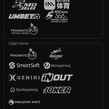
Crash Game