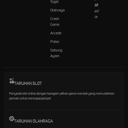
Togel
Olahraga
Crash
Game
Arcade
Poker
Sabung
Ayam
TARUHAN SLOT
Penyedia slot online dengan beragam pilihan game menarik yang memudahkan
pemain untuk mencapai jackpot
TARUHAN OLAHRAGA