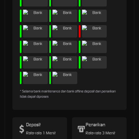
* Selama bank maintenance dan bank offline deposit dan penarikan
tidak dapat diproses
Deposit
Penarikan
Rata-rata 1 Menit
Rata-rata 3 Menit