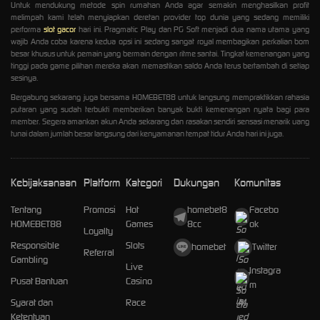
Untuk mendukung metode spin rumahan Anda agar semakin menghasilkan profit
melimpah kami telah menyiapkan deretan provider top dunia yang sedang memiliki
performa
slot gacor
hari ini. Pragmatic Play dan PG Soft menjadi dua nama utama yang
wajib Anda coba karena kedua opsi ini sedang sangat royal membagikan perkalian bom
besar khusus untuk pemain yang bermain dengan ritme santai. Tingkat kemenangan yang
tinggi pada game pilihan mereka akan memastikan saldo Anda terus bertambah di setiap
sesinya.
Bergabung sekarang juga bersama HOMEBET88 untuk langsung mempraktikkan rahasia
putaran yang sudah terbukti memberikan banyak bukti kemenangan nyata bagi para
member. Segera amankan akun Anda sekarang dan rasakan sendiri sensasi menarik uang
tunai dalam jumlah besar langsung dari kenyamanan tempat tidur Anda hari ini juga.
Kebijaksanaan
Platform
Kategori
Dukungan
Komunitas
Tentang
Promosi
Hot
homebet8
Facebo
HOMEBET88
Games
8cc
ok
Loyalty
Responsible
Slots
homebet
Twitter
Referral
Gambling
Live
Instagra
Pusat Bantuan
Casino
m
Syarat dan
Race
Ketentuan