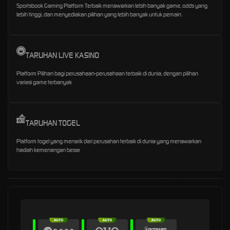
Sportsbook Gaming Platform Terbaik menawarkan lebih banyak game, odds yang
lebih tinggi, dan menyediakan pilihan yang lebih banyak untuk pemain.
TARUHAN LIVE KASINO
Platform Pilihan bagi perusahaan-perusahaan terbaik di dunia, dengan pilihan
variasi game terbanyak
TARUHAN TOGEL
Platform togel yang menarik dari perusahan terbaik di dunia yang menawarkan
hadiah kemenangan besar