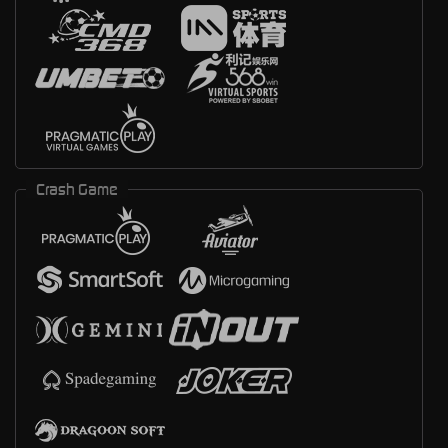
Crash Game