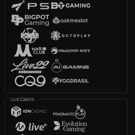
Live Casino