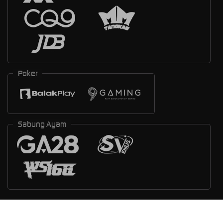
Poker
Sabung Ayam