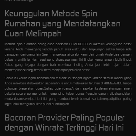
Keunggulan Metode Spin
Rumahan yang Mendatangkan
Cuan Melimpah
Metode spin rumahan paling cuan bersama HOMEBET88 ini memiliki keunggulan besar
karena Anda memegang kendali penuh atas waktu dan lingkungan sekitar tanpa ada
gangguan dari orang lain. Saat mengakses situs slot kami dari rumah Anda bisa dengan
bebas memilih jam-jam sepi yang dipercaya memiliki tingkat kemenangan lebih tinggi.
Fokus yang terjaga dengan baik membuat insting Anda jauh lebih tajam dalam
menerapkan strategi terbaik demi menjemput perkalian besar.
Selain itu keuntungan finansial dari metode ini sangat nyata karena semua modal yang
Anda miliki bisa dialokasikan sepenuhnya untuk melakukan taruhan di HOMEBET88 tanpa
potongan biaya akomodasi. Setiap rupiah yang Anda masukkan ke dalam akun permainan
bekerja secara optimal untuk memancing keluar bonus freespin yang melipatgandakan
modal dalam sekejap. Hal inilah yang membuat teknik bermain santai menjadi pilihan paling
logis untuk mengumpulkan pundi-pundi rupiah.
Bocoran Provider Paling Populer
dengan Winrate Tertinggi Hari Ini