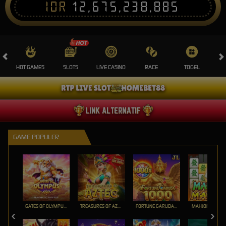
IDR
12,675,243,398
HOT GAMES
SLOTS
LIVE CASINO
RACE
TOGEL
OL
GAME POPULER
GATES OF OLYMPUS POP
TREASURES OF AZTEC
FORTUNE GARUDA 1000
MAHJONG MAX