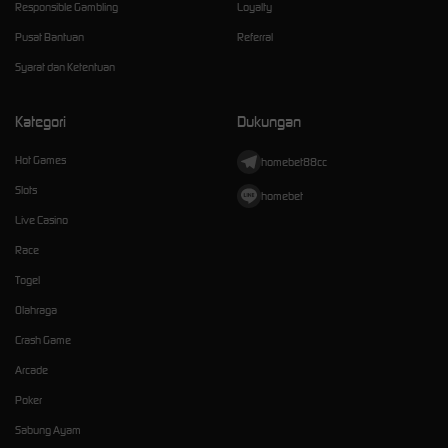
Responsible Gambling
Loyalty
Pusat Bantuan
Referral
Syarat dan Ketentuan
Kategori
Dukungan
Hot Games
homebet88cc
Slots
homebet
Live Casino
Race
Togel
Olahraga
Crash Game
Arcade
Poker
Sabung Ayam