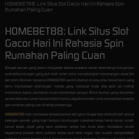
HOMEBET88: Link Situs Slot Gacor Hari Ini Rahasia Spin
Rumahan Paling Cuan
HOMEBET88: Link Situs Slot
Gacor Hari Ini Rahasia Spin
Rumahan Paling Cuan
Banyak pemain yang belum menyadari bahwa suasana rumah sebenarnya menyimpan
aura keberuntungan yang jauh lebih besar untuk mendatangkan kemenangan lewat link
slot resmi. Bermain bersama HOMEBET88 sambil rebahan di kasur atau bersantai di ruang
tamu memberikan ketenangan mental yang membuat Anda bisa lebih jeli melihat
momentum kapan permainan mulai memberikan jackpot. Ritme taruhan yang dimainkan
secara rileks dari rumah terbukti efektif memicu algoritma mesin untuk memberikan respons
spin rumahan paling cuan di setiap putarannya.
HOMEBET88
hadir membawa rahasia putaran slot gacor ini agar bisa dinikmati oleh semua
kalangan pemain yang ingin berburu keuntungan maksimal tanpa harus keluar rumah.
Lewat akses cepat yang kami sediakan setiap hari Anda akan merasakan sendiri
bagaimana putaran demi putaran terasa jauh lebih ringan dan mudah menghasilkan
kombinasi simbol bernilai tinggi. Kenyamanan penuh bersama platform judi online inilah