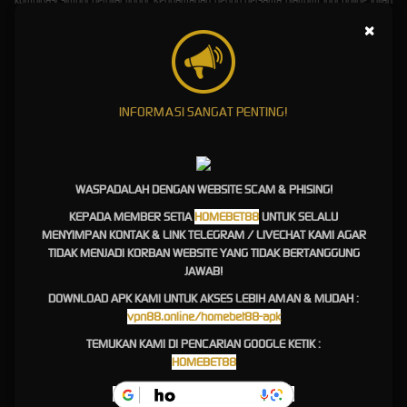
yang menjadi kunci utama mengapa banyak member kami berhasil menarik keuntungan
×
besar setiap harinya.
Keunggulan Metode Spin
Rumahan yang Mendatangkan
INFORMASI SANGAT PENTING!
Cuan Melimpah
Metode spin rumahan paling cuan bersama HOMEBET88 ini memiliki keunggulan besar
WASPADALAH DENGAN WEBSITE SCAM & PHISING!
karena Anda memegang kendali penuh atas waktu dan lingkungan sekitar tanpa ada
gangguan dari orang lain. Saat mengakses situs slot kami dari rumah Anda bisa dengan
KEPADA MEMBER SETIA
HOMEBET88
UNTUK SELALU
bebas memilih jam-jam sepi yang dipercaya memiliki tingkat kemenangan lebih tinggi.
MENYIMPAN KONTAK & LINK TELEGRAM / LIVECHAT KAMI AGAR
Fokus yang terjaga dengan baik membuat insting Anda jauh lebih tajam dalam
TIDAK MENJADI KORBAN WEBSITE YANG TIDAK BERTANGGUNG
menerapkan strategi terbaik demi menjemput perkalian besar.
JAWAB!
Selain itu keuntungan finansial dari metode ini sangat nyata karena semua modal yang
DOWNLOAD APK KAMI UNTUK AKSES LEBIH AMAN & MUDAH :
Anda miliki bisa dialokasikan sepenuhnya untuk melakukan taruhan di HOMEBET88 tanpa
vpn88.online/homebet88-apk
potongan biaya akomodasi. Setiap rupiah yang Anda masukkan ke dalam akun permainan
TEMUKAN KAMI DI PENCARIAN GOOGLE KETIK :
bekerja secara optimal untuk memancing keluar bonus freespin yang melipatgandakan
HOMEBET88
modal dalam sekejap. Hal inilah yang membuat teknik bermain santai menjadi pilihan paling
logis untuk mengumpulkan pundi-pundi rupiah.