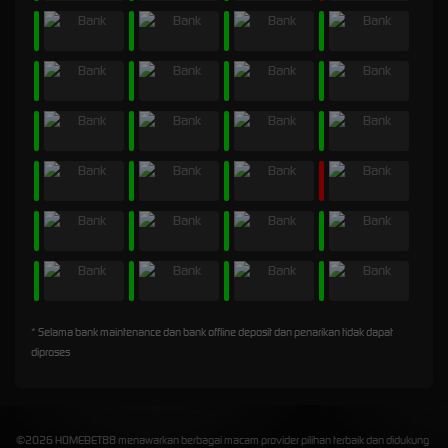
* Selama bank maintenance dan bank offline deposit dan penarikan tidak dapat
diproses
©2026 HOMEBET88 menawarkan berbagai macam provider pilihan terbaik dan didukung