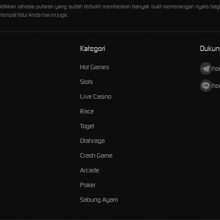
kkan rahasia putaran yang sudah terbukti memberikan banyak bukti kemenangan nyata bagi
mpat tidur Anda hari ini juga.
Kategori
Dukun
Hot Games
ho
Slots
ho
Live Casino
Race
Togel
Olahraga
Crash Game
Arcade
Poker
Sabung Ayam