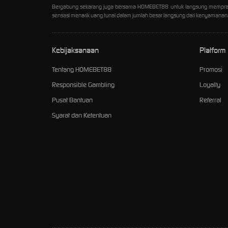
Bergabung sekarang juga bersama HOMEBET88 untuk langsung memprakti
sensasi menarik uang tunai dalam jumlah besar langsung dari kenyamanan te
Kebijaksanaan
Platform
Tentang HOMEBET88
Promosi
Responsible Gambling
Loyalty
Pusat Bantuan
Referral
Syarat dan Ketentuan