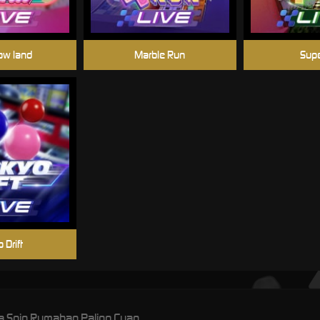
ow land
Marble Run
Supe
 Drift
ia Spin Rumahan Paling Cuan