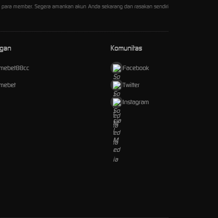
 para member. Segera amankan akun Anda sekarang dan rasakan sendiri
gan
Komunitas
mebet88cc
Facebook
mebet
Twitter
Instagram