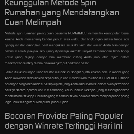
Keunggulan Metode Spin
Rumahan yang Mendatangkan
Cuan Melimpah
Metode spin rumahan paling cuan bersama HOMEBET88 ini memiliki keunggulan besar
karena Anda memegang kendali penuh atas waktu dan lingkungan sekitar tanpa ada
gangguan dari orang lain. Saat mengakses situs slot kami dari rumah Anda bisa dengan
bebas memilih jam-jam sepi yang dipercaya memiliki tingkat kemenangan lebih tinggi.
Fokus yang terjaga dengan baik membuat insting Anda jauh lebih tajam dalam
menerapkan strategi terbaik demi menjemput perkalian besar.
Selain itu keuntungan finansial dari metode ini sangat nyata karena semua modal yang
Anda miliki bisa dialokasikan sepenuhnya untuk melakukan taruhan di HOMEBET88 tanpa
potongan biaya akomodasi. Setiap rupiah yang Anda masukkan ke dalam akun permainan
bekerja secara optimal untuk memancing keluar bonus freespin yang melipatgandakan
modal dalam sekejap. Hal inilah yang membuat teknik bermain santai menjadi pilihan paling
logis untuk mengumpulkan pundi-pundi rupiah.
Bocoran Provider Paling Populer
dengan Winrate Tertinggi Hari Ini