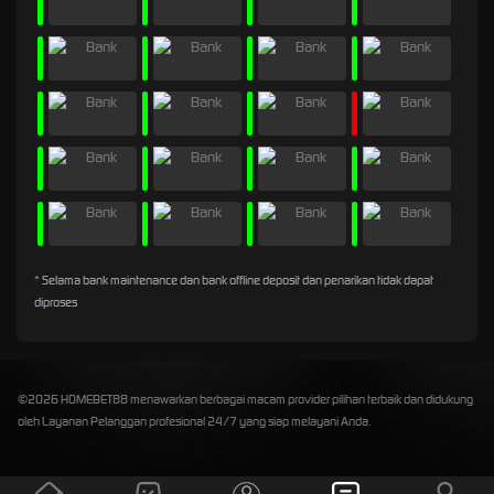
* Selama bank maintenance dan bank offline deposit dan penarikan tidak dapat
diproses
©2026 HOMEBET88 menawarkan berbagai macam provider pilihan terbaik dan didukung
oleh Layanan Pelanggan profesional 24/7 yang siap melayani Anda.