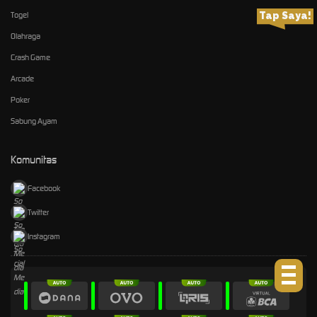
Tap Saya!
Togel
Olahraga
Crash Game
Arcade
Poker
Sabung Ayam
Komunitas
Facebook
Twitter
Instagram