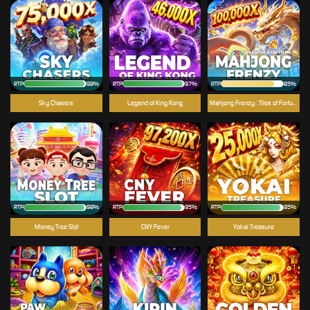
RTP
98%
RTP
97%
RTP
85%
Sky Chasers
Legend of King Kong
Mahjong Frenzy : Tiles of Fortunes
RTP
98%
RTP
95%
RTP
95%
Money Tree Slot
CNY Fever
Yokai Treasure