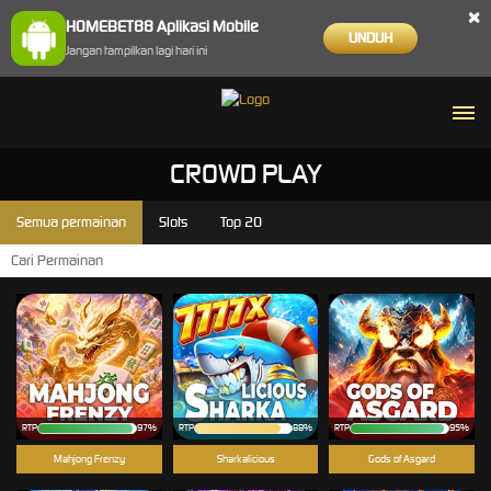
×
HOMEBET88 Aplikasi Mobile
UNDUH
Jangan tampilkan lagi hari ini
CROWD PLAY
Semua permainan
Slots
Top 20
RTP
97%
RTP
88%
RTP
95%
Mahjong Frenzy
Sharkalicious
Gods of Asgard