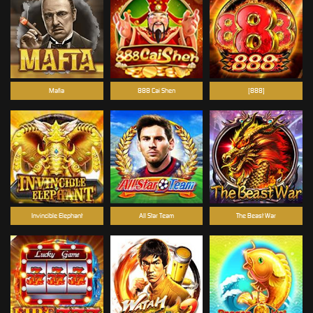
Mafia
888 Cai Shen
[888]
Invincible Elephant
All Star Team
The Beast War