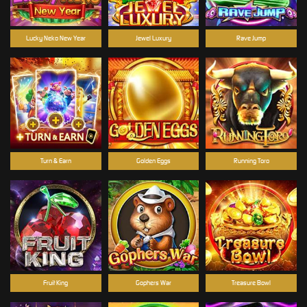
Lucky Neko New Year
Jewel Luxury
Rave Jump
Turn & Earn
Golden Eggs
Running Toro
Fruit King
Gophers War
Treasure Bowl