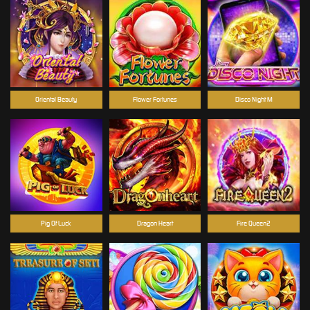
Oriental Beauty
Flower Fortunes
Disco Night M
Pig Of Luck
Dragon Heart
Fire Queen2