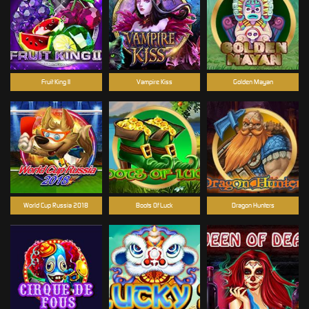
Fruit King II
Vampire Kiss
Golden Mayan
World Cup Russia 2018
Boots Of Luck
Dragon Hunters