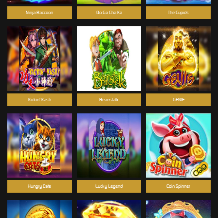
Ninja Raccoon
Oo Ga Cha Ka
The Cupids
Kickin' Kash
Beanstalk
GENIE
Hungry Cats
Lucky Legend
Coin Spinner