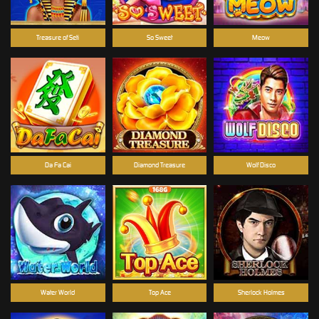
Treasure of Seti
So Sweet
Meow
Da Fa Cai
Diamond Treasure
Wolf Disco
Water World
Top Ace
Sherlock Holmes