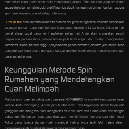
momentum kapan permainan mulai memberikan jackpot. Ritme taruhan yang dimainkan
secara rileks dari rumah terbukti efektif memicu algoritma mesin untuk memberikan respons
spin rumahan paling cuan di setiap putarannya.
HOMEBET88
hadir membawa rahasia putaran slot gacor ini agar bisa dinikmati oleh semua
kalangan pemain yang ingin berburu keuntungan maksimal tanpa harus keluar rumah.
Lewat akses cepat yang kami sediakan setiap hari Anda akan merasakan sendiri
bagaimana putaran demi putaran terasa jauh lebih ringan dan mudah menghasilkan
kombinasi simbol bernilai tinggi. Kenyamanan penuh bersama platform judi online inilah
yang menjadi kunci utama mengapa banyak member kami berhasil menarik keuntungan
besar setiap harinya.
Keunggulan Metode Spin
Rumahan yang Mendatangkan
Cuan Melimpah
Metode spin rumahan paling cuan bersama HOMEBET88 ini memiliki keunggulan besar
karena Anda memegang kendali penuh atas waktu dan lingkungan sekitar tanpa ada
gangguan dari orang lain. Saat mengakses situs slot kami dari rumah Anda bisa dengan
bebas memilih jam-jam sepi yang dipercaya memiliki tingkat kemenangan lebih tinggi.
Fokus yang terjaga dengan baik membuat insting Anda jauh lebih tajam dalam
menerapkan strategi terbaik demi menjemput perkalian besar.