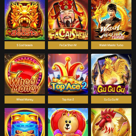
5 God beasts
Fa Cai Shen M
Watah Master Turbo
Wheel Money
Top Ace 2
Gu Gu Gu M