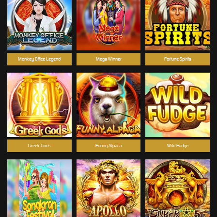
Monkey Office Legend
Mega Winner
Fortune Spirits
Greek Gods
Funny Alpaca
Wild Fudge