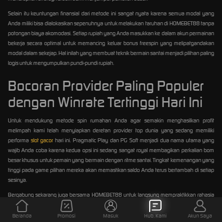
Selain itu keuntungan finansial dari metode ini sangat nyata karena semua modal yang
Anda miliki bisa dialokasikan sepenuhnya untuk melakukan taruhan di HOMEBET88 tanpa
potongan biaya akomodasi. Setiap rupiah yang Anda masukkan ke dalam akun permainan
bekerja secara optimal untuk memancing keluar bonus freespin yang melipatgandakan
modal dalam sekejap. Hal inilah yang membuat teknik bermain santai menjadi pilihan paling
logis untuk mengumpulkan pundi-pundi rupiah.
Bocoran Provider Paling Populer
dengan Winrate Tertinggi Hari Ini
Untuk mendukung metode spin rumahan Anda agar semakin menghasilkan profit
melimpah kami telah menyiapkan deretan provider top dunia yang sedang memiliki
performa
slot gacor
hari ini. Pragmatic Play dan PG Soft menjadi dua nama utama yang
wajib Anda coba karena kedua opsi ini sedang sangat royal membagikan perkalian bom
besar khusus untuk pemain yang bermain dengan ritme santai. Tingkat kemenangan yang
tinggi pada game pilihan mereka akan memastikan saldo Anda terus bertambah di setiap
sesinya.
Bergabung sekarang juga bersama HOMEBET88 untuk langsung mempraktikkan rahasia
putaran yang sudah terbukti memberikan banyak bukti kemenangan nyata bagi para
member. Segera amankan akun Anda sekarang dan rasakan sendiri sensasi menarik uang
Beranda
Promosi
Masuk
Hub. Kami
Akun Saya