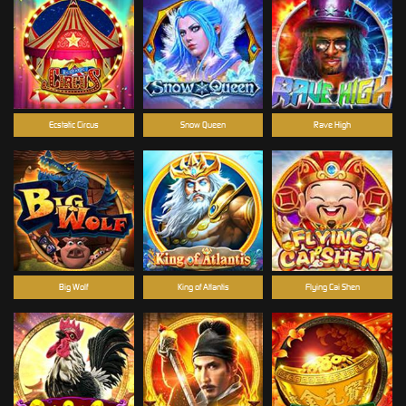
Ecstatic Circus
Snow Queen
Rave High
Big Wolf
King of Atlantis
Flying Cai Shen