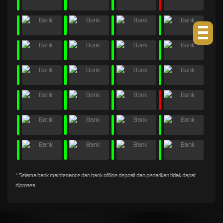
* Selama bank maintenance dan bank offline deposit dan penarikan tidak dapat
diproses