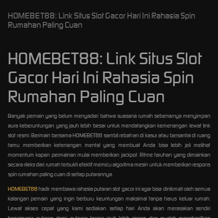
HOMEBET88: Link Situs Slot Gacor Hari Ini Rahasia Spin
Rumahan Paling Cuan
HOMEBET88: Link Situs Slot
Gacor Hari Ini Rahasia Spin
Rumahan Paling Cuan
Banyak pemain yang belum menyadari bahwa suasana rumah sebenarnya menyimpan
aura keberuntungan yang jauh lebih besar untuk mendatangkan kemenangan lewat link
slot resmi. Bermain bersama HOMEBET88 sambil rebahan di kasur atau bersantai di ruang
tamu memberikan ketenangan mental yang membuat Anda bisa lebih jeli melihat
momentum kapan permainan mulai memberikan jackpot. Ritme taruhan yang dimainkan
secara rileks dari rumah terbukti efektif memicu algoritma mesin untuk memberikan respons
spin rumahan paling cuan di setiap putarannya.
HOMEBET88
hadir membawa rahasia putaran slot gacor ini agar bisa dinikmati oleh semua
kalangan pemain yang ingin berburu keuntungan maksimal tanpa harus keluar rumah.
Lewat akses cepat yang kami sediakan setiap hari Anda akan merasakan sendiri
bagaimana putaran demi putaran terasa jauh lebih ringan dan mudah menghasilkan