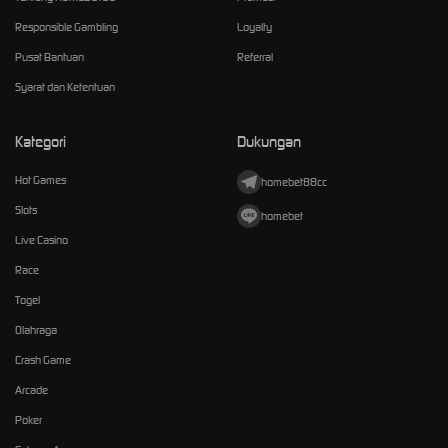
Responsible Gambling
Loyalty
Pusat Bantuan
Referral
Syarat dan Ketentuan
Kategori
Dukungan
Hot Games
homebet88cc
Slots
homebet
Live Casino
Race
Togel
Olahraga
Crash Game
Arcade
Poker