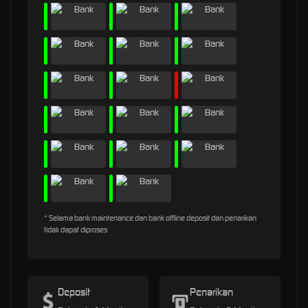
* Selama bank maintenance dan bank offline deposit dan penarikan
tidak dapat diproses
Deposit
Penarikan