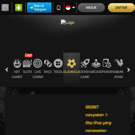
Main di
MASUK
DAFTAR
Telegram
HOT
SLOTS
LIVE
RACE
TOGEL
OLAHRAGA
CRASH
ARCADE
POKER
SABUNG
PROMO
GAMES
CASINO
GAME
AYAM
SBOBET
merupakan 1-
Stop Shop yang
menawarkan