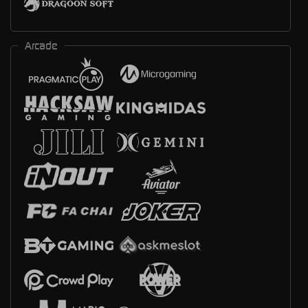
Arcade