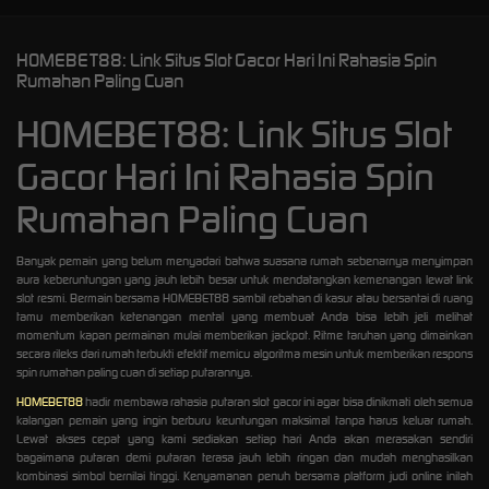
HOMEBET88: Link Situs Slot Gacor Hari Ini Rahasia Spin
Rumahan Paling Cuan
HOMEBET88: Link Situs Slot
Gacor Hari Ini Rahasia Spin
Rumahan Paling Cuan
Banyak pemain yang belum menyadari bahwa suasana rumah sebenarnya menyimpan
aura keberuntungan yang jauh lebih besar untuk mendatangkan kemenangan lewat link
slot resmi. Bermain bersama HOMEBET88 sambil rebahan di kasur atau bersantai di ruang
tamu memberikan ketenangan mental yang membuat Anda bisa lebih jeli melihat
momentum kapan permainan mulai memberikan jackpot. Ritme taruhan yang dimainkan
secara rileks dari rumah terbukti efektif memicu algoritma mesin untuk memberikan respons
spin rumahan paling cuan di setiap putarannya.
HOMEBET88
hadir membawa rahasia putaran slot gacor ini agar bisa dinikmati oleh semua
kalangan pemain yang ingin berburu keuntungan maksimal tanpa harus keluar rumah.
Lewat akses cepat yang kami sediakan setiap hari Anda akan merasakan sendiri
bagaimana putaran demi putaran terasa jauh lebih ringan dan mudah menghasilkan
kombinasi simbol bernilai tinggi. Kenyamanan penuh bersama platform judi online inilah