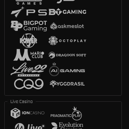
Live Casino