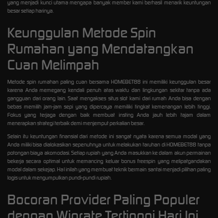
yang menjadi kunci utama mengapa banyak member kami berhasil menarik keuntungan
besar setiap harinya.
Keunggulan Metode Spin
Rumahan yang Mendatangkan
Cuan Melimpah
Metode spin rumahan paling cuan bersama HOMEBET88 ini memiliki keunggulan besar
karena Anda memegang kendali penuh atas waktu dan lingkungan sekitar tanpa ada
gangguan dari orang lain. Saat mengakses situs slot kami dari rumah Anda bisa dengan
bebas memilih jam-jam sepi yang dipercaya memiliki tingkat kemenangan lebih tinggi.
Fokus yang terjaga dengan baik membuat insting Anda jauh lebih tajam dalam
menerapkan strategi terbaik demi menjemput perkalian besar.
Selain itu keuntungan finansial dari metode ini sangat nyata karena semua modal yang
Anda miliki bisa dialokasikan sepenuhnya untuk melakukan taruhan di HOMEBET88 tanpa
potongan biaya akomodasi. Setiap rupiah yang Anda masukkan ke dalam akun permainan
bekerja secara optimal untuk memancing keluar bonus freespin yang melipatgandakan
modal dalam sekejap. Hal inilah yang membuat teknik bermain santai menjadi pilihan paling
logis untuk mengumpulkan pundi-pundi rupiah.
Bocoran Provider Paling Populer
dengan Winrate Tertinggi Hari Ini