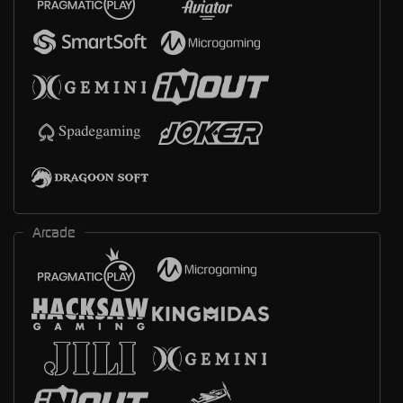
Arcade