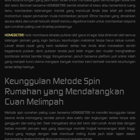
slot resmi. Bermain bersama HOMEBET88 sambil rebahan di kasur atau bersantai di ruang
tamu memberikan ketenangan mental yang membuat Anda bisa lebih jeli melihat
momentum kapan permainan mulai memberikan jackpot. Ritme taruhan yang dimainkan
secara rileks dari rumah terbukti efektif memicu algoritma mesin untuk memberikan respons
spin rumahan paling cuan di setiap putarannya.
HOMEBET88
hadir membawa rahasia putaran slot gacor ini agar bisa dinikmati oleh semua
kalangan pemain yang ingin berburu keuntungan maksimal tanpa harus keluar rumah.
Lewat akses cepat yang kami sediakan setiap hari Anda akan merasakan sendiri
bagaimana putaran demi putaran terasa jauh lebih ringan dan mudah menghasilkan
kombinasi simbol bernilai tinggi. Kenyamanan penuh bersama platform judi online inilah
yang menjadi kunci utama mengapa banyak member kami berhasil menarik keuntungan
besar setiap harinya.
Keunggulan Metode Spin
Rumahan yang Mendatangkan
Cuan Melimpah
Metode spin rumahan paling cuan bersama HOMEBET88 ini memiliki keunggulan besar
karena Anda memegang kendali penuh atas waktu dan lingkungan sekitar tanpa ada
gangguan dari orang lain. Saat mengakses situs slot kami dari rumah Anda bisa dengan
bebas memilih jam-jam sepi yang dipercaya memiliki tingkat kemenangan lebih tinggi.
Fokus yang terjaga dengan baik membuat insting Anda jauh lebih tajam dalam
menerapkan strategi terbaik demi menjemput perkalian besar.