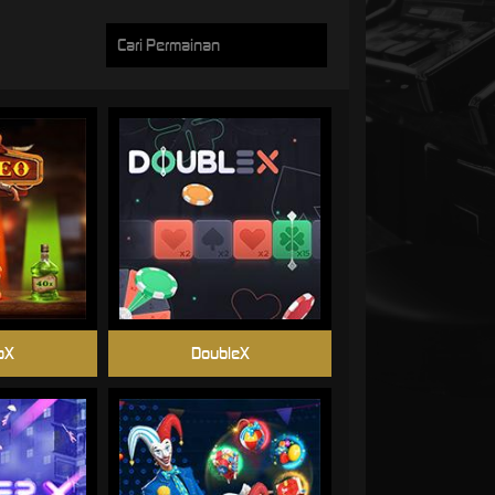
oX
DoubleX