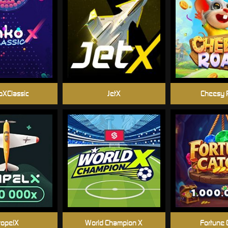
oXClassic
JetX
Cheesy 
ropelX
World Champion X
Fortune 