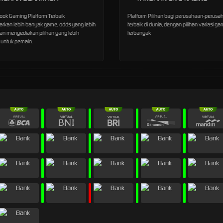
ook Gaming Platform Terbaik
Platform Pilihan bagi perusahaan-perusa
kan lebih banyak game, odds yang lebih
terbaik di dunia, dengan pilihan variasi g
 dan menyediakan pilihan yang lebih
terbanyak
untuk pemain.