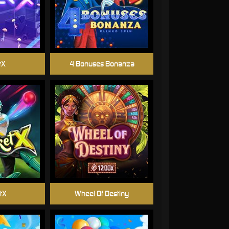
rX
4 Bonuses Bonanza
etX
Wheel Of Destiny