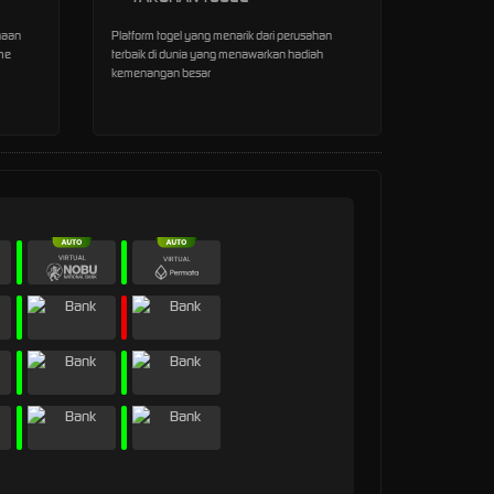
haan
Platform togel yang menarik dari perusahan
ame
terbaik di dunia yang menawarkan hadiah
kemenangan besar