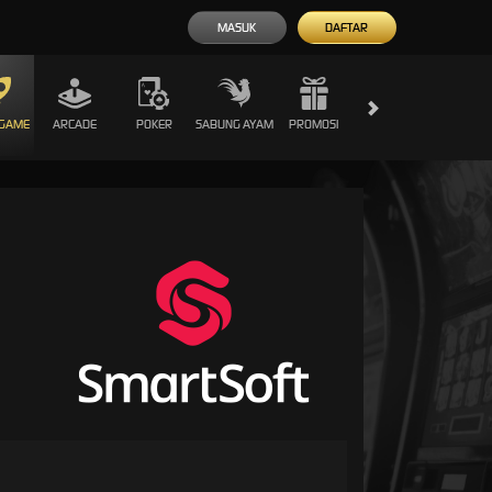
MASUK
DAFTAR
 GAME
ARCADE
POKER
SABUNG AYAM
PROMOSI