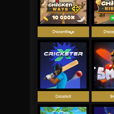
ChickenWays
Chick
CricketerX
S