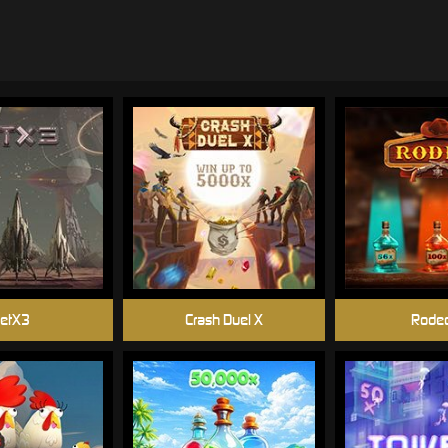
JetX3
Crash Duel X
Rode