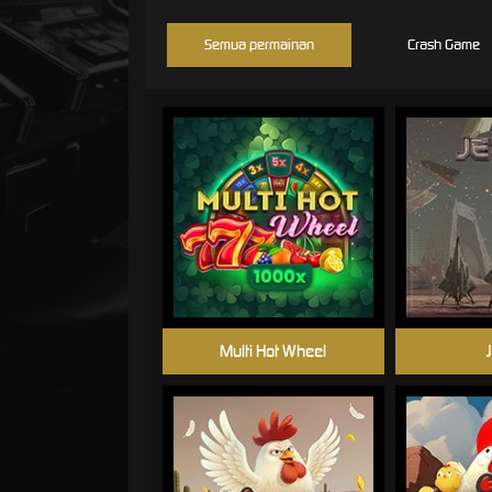
Semua permainan
Crash Game
Multi Hot Wheel