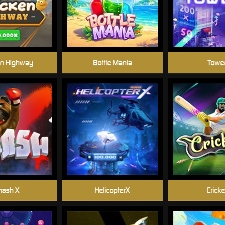
en Highway
Bottle Mania
Towe
mash X
HelicopterX
Crick