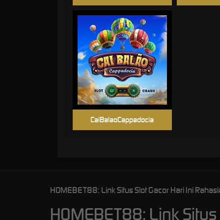
CaiBalaoCappadocia
HOMEBET88: Link Situs Slot Gacor Hari Ini Rahas
HOMEBET88: Link Situs 