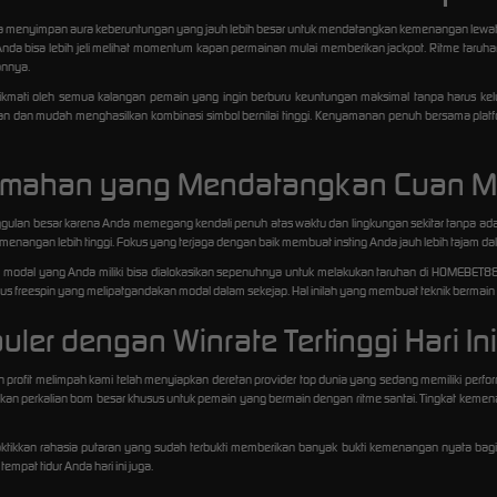
enyimpan aura keberuntungan yang jauh lebih besar untuk mendatangkan kemenangan lewat lin
 bisa lebih jeli melihat momentum kapan permainan mulai memberikan jackpot. Ritme taruhan ya
annya.
inikmati oleh semua kalangan pemain yang ingin berburu keuntungan maksimal tanpa harus kel
ngan dan mudah menghasilkan kombinasi simbol bernilai tinggi. Kenyamanan penuh bersama plat
umahan yang Mendatangkan Cuan M
lan besar karena Anda memegang kendali penuh atas waktu dan lingkungan sekitar tanpa ada g
emenangan lebih tinggi. Fokus yang terjaga dengan baik membuat insting Anda jauh lebih tajam da
emua modal yang Anda miliki bisa dialokasikan sepenuhnya untuk melakukan taruhan di HOMEBET
s freespin yang melipatgandakan modal dalam sekejap. Hal inilah yang membuat teknik bermain sa
ler dengan Winrate Tertinggi Hari Ini
rofit melimpah kami telah menyiapkan deretan provider top dunia yang sedang memiliki perf
ikan perkalian bom besar khusus untuk pemain yang bermain dengan ritme santai. Tingkat keme
kkan rahasia putaran yang sudah terbukti memberikan banyak bukti kemenangan nyata bagi
mpat tidur Anda hari ini juga.