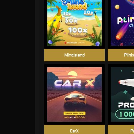
MineIsland
Plink
CarX
P