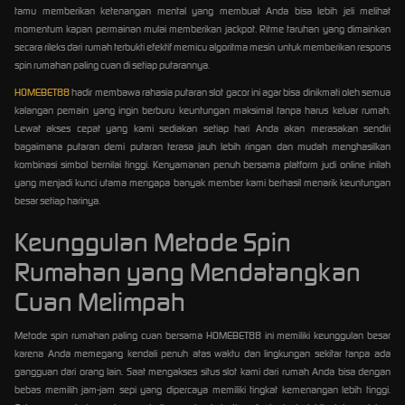
tamu memberikan ketenangan mental yang membuat Anda bisa lebih jeli melihat
momentum kapan permainan mulai memberikan jackpot. Ritme taruhan yang dimainkan
secara rileks dari rumah terbukti efektif memicu algoritma mesin untuk memberikan respons
spin rumahan paling cuan di setiap putarannya.
HOMEBET88
hadir membawa rahasia putaran slot gacor ini agar bisa dinikmati oleh semua
kalangan pemain yang ingin berburu keuntungan maksimal tanpa harus keluar rumah.
Lewat akses cepat yang kami sediakan setiap hari Anda akan merasakan sendiri
bagaimana putaran demi putaran terasa jauh lebih ringan dan mudah menghasilkan
kombinasi simbol bernilai tinggi. Kenyamanan penuh bersama platform judi online inilah
yang menjadi kunci utama mengapa banyak member kami berhasil menarik keuntungan
besar setiap harinya.
Keunggulan Metode Spin
Rumahan yang Mendatangkan
Cuan Melimpah
Metode spin rumahan paling cuan bersama HOMEBET88 ini memiliki keunggulan besar
karena Anda memegang kendali penuh atas waktu dan lingkungan sekitar tanpa ada
gangguan dari orang lain. Saat mengakses situs slot kami dari rumah Anda bisa dengan
bebas memilih jam-jam sepi yang dipercaya memiliki tingkat kemenangan lebih tinggi.