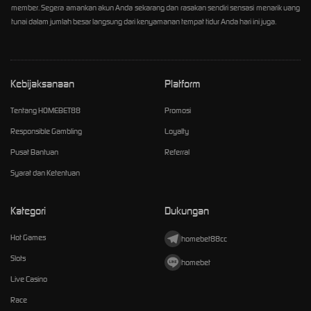
member. Segera amankan akun Anda sekarang dan rasakan sendiri sensasi menarik uang
tunai dalam jumlah besar langsung dari kenyamanan tempat tidur Anda hari ini juga.
Kebijaksanaan
Platform
Tentang HOMEBET88
Promosi
Responsible Gambling
Loyalty
Pusat Bantuan
Referral
Syarat dan Ketentuan
Kategori
Dukungan
Hot Games
homebet88cc
Slots
homebet
Live Casino
Race