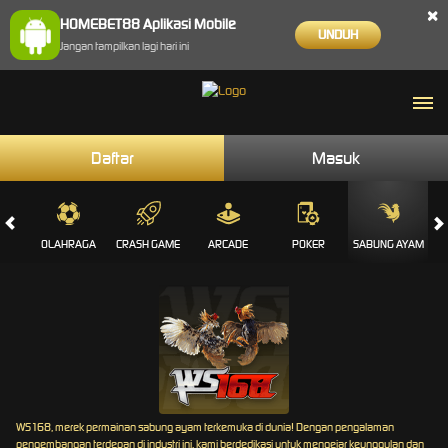
×
HOMEBET88 Aplikasi Mobile
UNDUH
Jangan tampilkan lagi hari ini
Daftar
Masuk
L
OLAHRAGA
CRASH GAME
ARCADE
POKER
SABUNG AYAM
WS168, merek permainan sabung ayam terkemuka di dunia! Dengan pengalaman
pengembangan terdepan di industri ini, kami berdedikasi untuk mengejar keunggulan dan