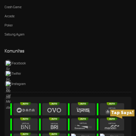
Crash Game
Arcade
Poker
Sabung Ayam
Komunitas
Facebook
Twitter
Instagram
Tap Saya!