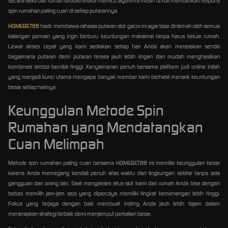
secara rileks dari rumah terbukti efektif memicu algoritma mesin untuk memberikan respons
spin rumahan paling cuan di setiap putarannya.
HOMEBET88
hadir membawa rahasia putaran slot gacor ini agar bisa dinikmati oleh semua
kalangan pemain yang ingin berburu keuntungan maksimal tanpa harus keluar rumah.
Lewat akses cepat yang kami sediakan setiap hari Anda akan merasakan sendiri
bagaimana putaran demi putaran terasa jauh lebih ringan dan mudah menghasilkan
kombinasi simbol bernilai tinggi. Kenyamanan penuh bersama platform judi online inilah
yang menjadi kunci utama mengapa banyak member kami berhasil menarik keuntungan
besar setiap harinya.
Keunggulan Metode Spin
Rumahan yang Mendatangkan
Cuan Melimpah
Metode spin rumahan paling cuan bersama HOMEBET88 ini memiliki keunggulan besar
karena Anda memegang kendali penuh atas waktu dan lingkungan sekitar tanpa ada
gangguan dari orang lain. Saat mengakses situs slot kami dari rumah Anda bisa dengan
bebas memilih jam-jam sepi yang dipercaya memiliki tingkat kemenangan lebih tinggi.
Fokus yang terjaga dengan baik membuat insting Anda jauh lebih tajam dalam
menerapkan strategi terbaik demi menjemput perkalian besar.