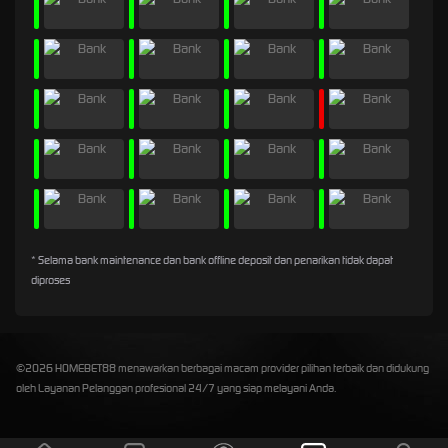
* Selama bank maintenance dan bank offline deposit dan penarikan tidak dapat
diproses
©2026 HOMEBET88 menawarkan berbagai macam provider pilihan terbaik dan didukung
oleh Layanan Pelanggan profesional 24/7 yang siap melayani Anda.