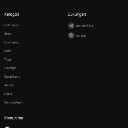
Kategori
Dukungan
Hot Games
homebet88cc
Slots
homebet
Live Casino
Race
Togel
Olahraga
Crash Game
Arcade
Poker
Sabung Ayam
Komunitas