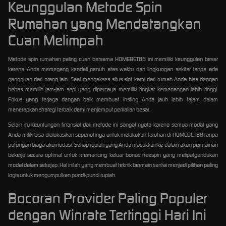
Keunggulan Metode Spin
Rumahan yang Mendatangkan
Cuan Melimpah
Metode spin rumahan paling cuan bersama HOMEBET88 ini memiliki keunggulan besar
karena Anda memegang kendali penuh atas waktu dan lingkungan sekitar tanpa ada
gangguan dari orang lain. Saat mengakses situs slot kami dari rumah Anda bisa dengan
bebas memilih jam-jam sepi yang dipercaya memiliki tingkat kemenangan lebih tinggi.
Fokus yang terjaga dengan baik membuat insting Anda jauh lebih tajam dalam
menerapkan strategi terbaik demi menjemput perkalian besar.
Selain itu keuntungan finansial dari metode ini sangat nyata karena semua modal yang
Anda miliki bisa dialokasikan sepenuhnya untuk melakukan taruhan di HOMEBET88 tanpa
potongan biaya akomodasi. Setiap rupiah yang Anda masukkan ke dalam akun permainan
bekerja secara optimal untuk memancing keluar bonus freespin yang melipatgandakan
modal dalam sekejap. Hal inilah yang membuat teknik bermain santai menjadi pilihan paling
logis untuk mengumpulkan pundi-pundi rupiah.
Bocoran Provider Paling Populer
dengan Winrate Tertinggi Hari Ini