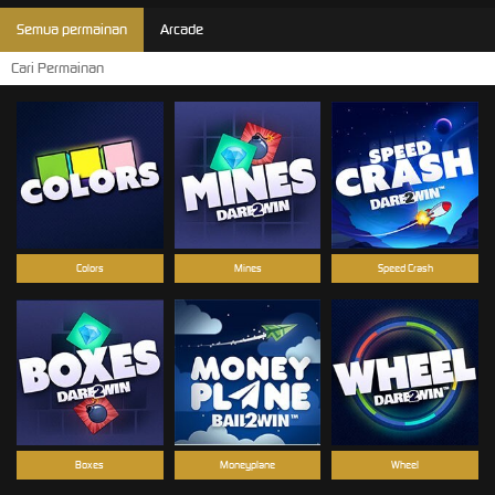
Semua permainan
Arcade
Colors
Mines
Speed Crash
Boxes
Moneyplane
Wheel