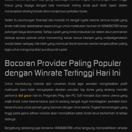
Fokus yang terjaga dengan baik membuat insting Anda jauh lebih tajam dalam
menerapkan strategi terbaik demi menjemput perkalian besar.
Selain itu keuntungan finansial dari metode ini sangat nyata karena semua modal yang
Anda miliki bisa dialokasikan sepenuhnya untuk melakukan taruhan di HOMEBET88 tanpa
potongan biaya akomodasi. Setiap rupiah yang Anda masukkan ke dalam akun permainan
bekerja secara optimal untuk memancing keluar bonus freespin yang melipatgandakan
modal dalam sekejap. Hal inilah yang membuat teknik bermain santai menjadi pilihan paling
logis untuk mengumpulkan pundi-pundi rupiah.
Bocoran Provider Paling Populer
dengan Winrate Tertinggi Hari Ini
Untuk mendukung metode spin rumahan Anda agar semakin menghasilkan profit
melimpah kami telah menyiapkan deretan provider top dunia yang sedang memiliki
performa
slot gacor
hari ini. Pragmatic Play dan PG Soft menjadi dua nama utama yang
wajib Anda coba karena kedua opsi ini sedang sangat royal membagikan perkalian bom
besar khusus untuk pemain yang bermain dengan ritme santai. Tingkat kemenangan yang
tinggi pada game pilihan mereka akan memastikan saldo Anda terus bertambah di setiap
sesinya.
Bergabung sekarang juga bersama HOMEBET88 untuk langsung mempraktikkan rahasia