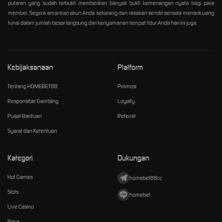
putaran yang sudah terbukti memberikan banyak bukti kemenangan nyata bagi para
member. Segera amankan akun Anda sekarang dan rasakan sendiri sensasi menarik uang
tunai dalam jumlah besar langsung dari kenyamanan tempat tidur Anda hari ini juga.
Kebijaksanaan
Platform
Tentang HOMEBET88
Promosi
Responsible Gambling
Loyalty
Pusat Bantuan
Referral
Syarat dan Ketentuan
Kategori
Dukungan
Hot Games
homebet88cc
Slots
homebet
Live Casino
Race