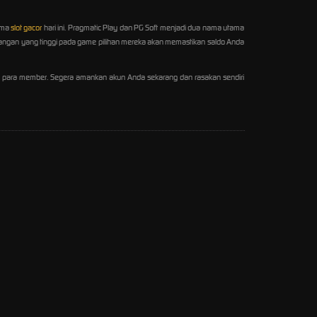
i
orma
slot gacor
hari ini. Pragmatic Play dan PG Soft menjadi dua nama utama
nangan yang tinggi pada game pilihan mereka akan memastikan saldo Anda
 para member. Segera amankan akun Anda sekarang dan rasakan sendiri