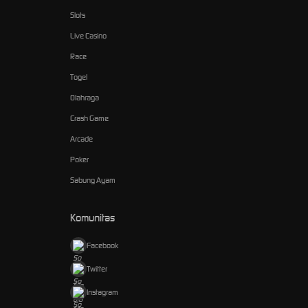
Slots
Live Casino
Race
Togel
Olahraga
Crash Game
Arcade
Poker
Sabung Ayam
Komunitas
Facebook
Twitter
Instagram