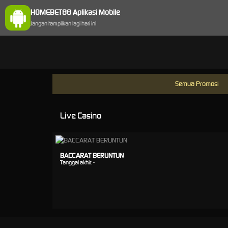
HOMEBET88 Aplikasi Mobile
Jangan tampilkan lagi hari ini
Semua Promosi
Live Casino
BACCARAT BERUNTUN
Tanggal akhir:
-