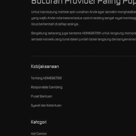
Bocoran Provider Paling Popu
Untuk mendukung metode spin rumahan Anda agar semakin menghasilkan p
yang wajib Anda coba karena kedua opsi ini sedang sangat royal membag
terus bertambah di setiap sesinya.
Bergabung sekarang juga bersama HOMEBET88 untuk langsung memprakti
sensasi menarik uang tunai dalam jumlah besar langsung dari kenyamanan te
Kebijaksanaan
Tentang HOMEBET88
Responsible Gambling
Pusat Bantuan
Syarat dan Ketentuan
Kategori
Hot Games