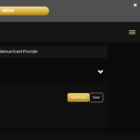
×
UNDUH
Semua Event Provider
Ambil Promo
Detail