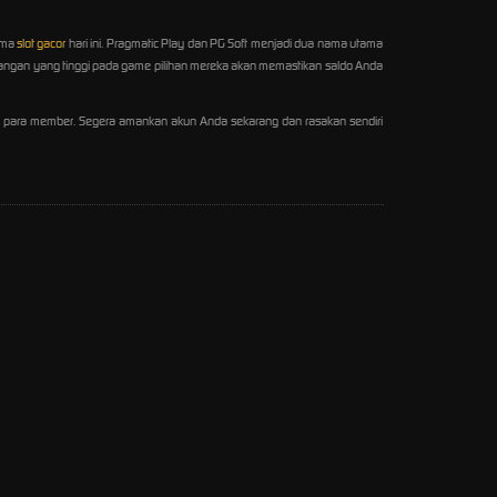
i
orma
slot gacor
hari ini. Pragmatic Play dan PG Soft menjadi dua nama utama
nangan yang tinggi pada game pilihan mereka akan memastikan saldo Anda
 para member. Segera amankan akun Anda sekarang dan rasakan sendiri