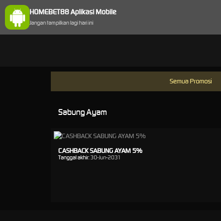
HOMEBET88 Aplikasi Mobile
Jangan tampilkan lagi hari ini
Semua Promosi
Sabung Ayam
CASHBACK SABUNG AYAM 5%
Tanggal akhir:
30-Jun-2031