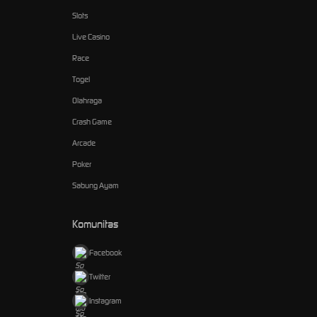
Slots
Live Casino
Race
Togel
Olahraga
Crash Game
Arcade
Poker
Sabung Ayam
Komunitas
Facebook
Twitter
Instagram