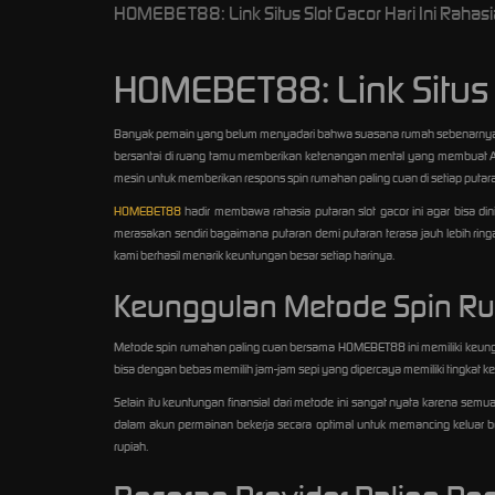
HOMEBET88: Link Situs Slot Gacor Hari Ini Rahas
HOMEBET88: Link Situs 
Banyak pemain yang belum menyadari bahwa suasana rumah sebenarnya m
bersantai di ruang tamu memberikan ketenangan mental yang membuat Anda
mesin untuk memberikan respons spin rumahan paling cuan di setiap putar
HOMEBET88
hadir membawa rahasia putaran slot gacor ini agar bisa d
merasakan sendiri bagaimana putaran demi putaran terasa jauh lebih ri
kami berhasil menarik keuntungan besar setiap harinya.
Keunggulan Metode Spin R
Metode spin rumahan paling cuan bersama HOMEBET88 ini memiliki keunggu
bisa dengan bebas memilih jam-jam sepi yang dipercaya memiliki tingkat k
Selain itu keuntungan finansial dari metode ini sangat nyata karena s
dalam akun permainan bekerja secara optimal untuk memancing keluar bo
rupiah.