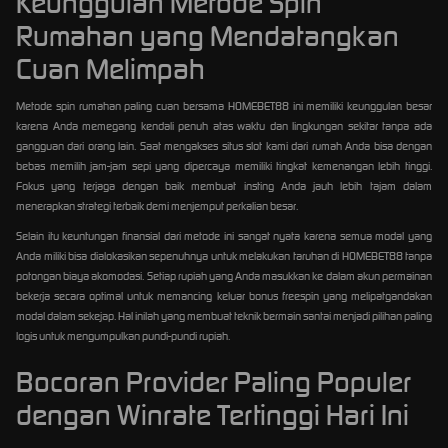
Keunggulan Metode Spin
Rumahan yang Mendatangkan
Cuan Melimpah
Metode spin rumahan paling cuan bersama HOMEBET88 ini memiliki keunggulan besar
karena Anda memegang kendali penuh atas waktu dan lingkungan sekitar tanpa ada
gangguan dari orang lain. Saat mengakses situs slot kami dari rumah Anda bisa dengan
bebas memilih jam-jam sepi yang dipercaya memiliki tingkat kemenangan lebih tinggi.
Fokus yang terjaga dengan baik membuat insting Anda jauh lebih tajam dalam
menerapkan strategi terbaik demi menjemput perkalian besar.
Selain itu keuntungan finansial dari metode ini sangat nyata karena semua modal yang
Anda miliki bisa dialokasikan sepenuhnya untuk melakukan taruhan di HOMEBET88 tanpa
potongan biaya akomodasi. Setiap rupiah yang Anda masukkan ke dalam akun permainan
bekerja secara optimal untuk memancing keluar bonus freespin yang melipatgandakan
modal dalam sekejap. Hal inilah yang membuat teknik bermain santai menjadi pilihan paling
logis untuk mengumpulkan pundi-pundi rupiah.
Bocoran Provider Paling Populer
dengan Winrate Tertinggi Hari Ini