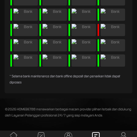
* Selama bank maintenance dan bank offline deposit dan penarikan tidak dapat
diproses
©2026 HOMEBET88 menawarkan berbagai macam provider pilihan terbaik dan didukung
oleh Layanan Pelanggan profesional 24/7 yang siap melayani Anda.