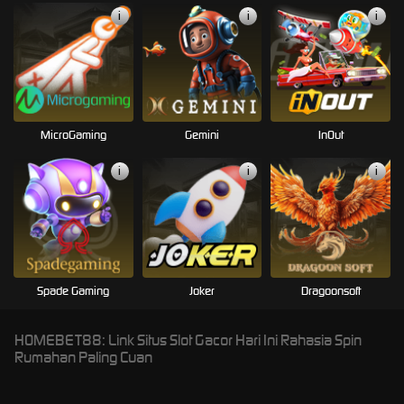
i
i
i
MicroGaming
Gemini
InOut
i
i
i
Spade Gaming
Joker
Dragoonsoft
HOMEBET88: Link Situs Slot Gacor Hari Ini Rahasia Spin
Rumahan Paling Cuan