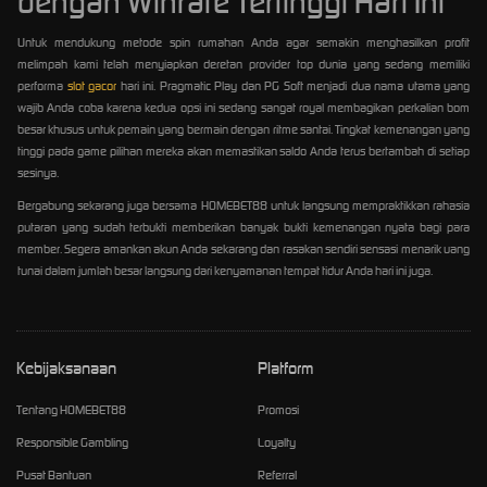
dengan Winrate Tertinggi Hari Ini
Untuk mendukung metode spin rumahan Anda agar semakin menghasilkan profit
melimpah kami telah menyiapkan deretan provider top dunia yang sedang memiliki
performa
slot gacor
hari ini. Pragmatic Play dan PG Soft menjadi dua nama utama yang
wajib Anda coba karena kedua opsi ini sedang sangat royal membagikan perkalian bom
besar khusus untuk pemain yang bermain dengan ritme santai. Tingkat kemenangan yang
tinggi pada game pilihan mereka akan memastikan saldo Anda terus bertambah di setiap
sesinya.
Bergabung sekarang juga bersama HOMEBET88 untuk langsung mempraktikkan rahasia
putaran yang sudah terbukti memberikan banyak bukti kemenangan nyata bagi para
member. Segera amankan akun Anda sekarang dan rasakan sendiri sensasi menarik uang
tunai dalam jumlah besar langsung dari kenyamanan tempat tidur Anda hari ini juga.
Kebijaksanaan
Platform
Tentang HOMEBET88
Promosi
Responsible Gambling
Loyalty
Pusat Bantuan
Referral