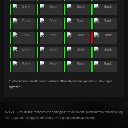
* Selama bank maintenance dan bank offline deposit dan penarikan tidak dapat
diproses
©2026 HOMEBET88 menawarkan berbagai macam provider pilihan terbaik dan didukung
oleh Layanan Pelanggan profesional 24/7 yang siap melayani Anda.