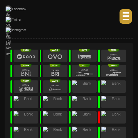
Facebook
Twitter
Instagram