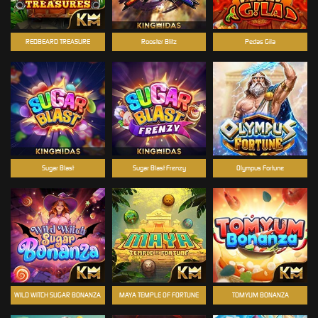
REDBEARD TREASURE
Rooster Blitz
Pedas Gila
Sugar Blast
Sugar Blast Frenzy
Olympus Fortune
WILD WITCH SUGAR BONANZA
MAYA TEMPLE OF FORTUNE
TOMYUM BONANZA