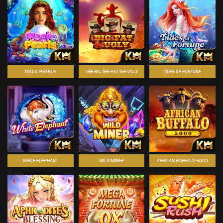
MAGIC PEARLS
THE BIG THE FAT THE UGLY
TIDES OF FORTUNE
WHITE ELEPHANT
WILD MINER
AFRICAN BUFFALO 5000