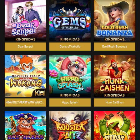
Dear Senpai
Gems of Valhalla
Gold Rush Bonanza
HEAVENLY FEAST WITH WUKONG
Hippo Splash
Hunk Cai Shen