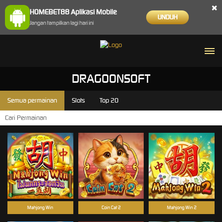
×
HOMEBET88 Aplikasi Mobile
UNDUH
Jangan tampilkan lagi hari ini
DRAGOONSOFT
Semua permainan
Slots
Top 20
Mahjong Win
Coin Cat 2
Mahjong Win 2