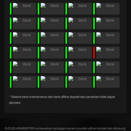
* Selama bank maintenance dan bank offline deposit dan penarikan tidak dapat
diproses
©2026 HOMEBET88 menawarkan berbagai macam provider pilihan terbaik dan didukung