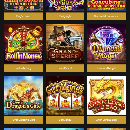
King's Sword
Party Night
Overlord & Concubine
Roll in Money
Grand Sheriff
Diamond Mogul
Over Dragon's Gate
Get Money
Zhen Long Ju Bao