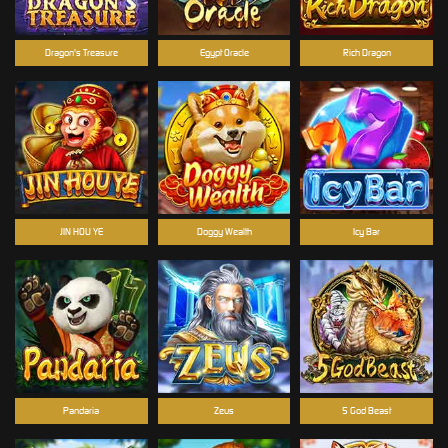
Dragon's Treasure
Egypt Oracle
Rich Dragon
JIN HOU YE
Doggy Wealth
Icy Bar
Pandaria
Zeus
5 God Beast