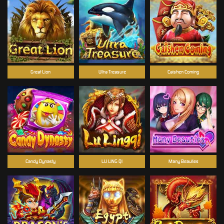
Great Lion
Ultra Treasure
Caishen Coming
Candy Dynasty
LU LING QI
Many Beauties