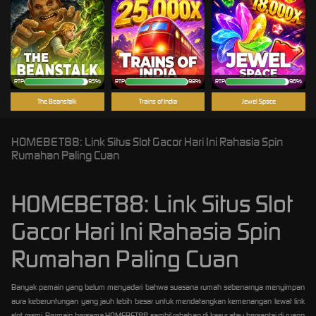
RTP
95%
RTP
98%
RTP
96%
The Beanstalk
Trains of India
Jewel Space
HOMEBET88: Link Situs Slot Gacor Hari Ini Rahasia Spin
Rumahan Paling Cuan
HOMEBET88: Link Situs Slot
Gacor Hari Ini Rahasia Spin
Rumahan Paling Cuan
Banyak pemain yang belum menyadari bahwa suasana rumah sebenarnya menyimpan
aura keberuntungan yang jauh lebih besar untuk mendatangkan kemenangan lewat link
slot resmi. Bermain bersama HOMEBET88 sambil rebahan di kasur atau bersantai di ruang