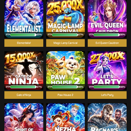
RTP
95%
RTP
97%
RTP
96%
Elementalist
Magic Lamp Carnival
Evil Queen Cauldron
RTP
97%
RTP
96%
RTP
98%
Gate of Ninja
Paw House 2
Let's Party