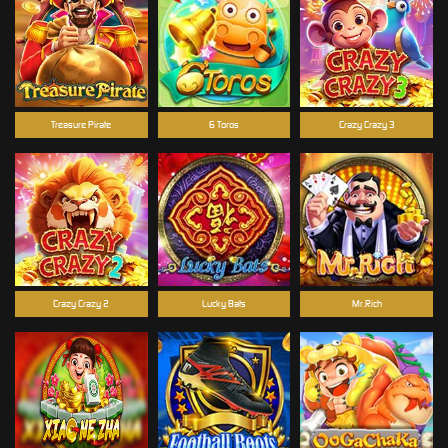
Treasure Pirate
6 Toros
Crazy Crazy 3
Crazy Crazy 2
Lucky Bats
Mr.Rich