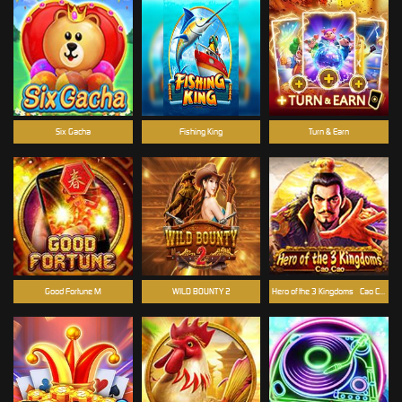
Six Gacha
Fishing King
Turn & Earn
Good Fortune M
WILD BOUNTY 2
Hero of the 3 Kingdoms - Cao Cao