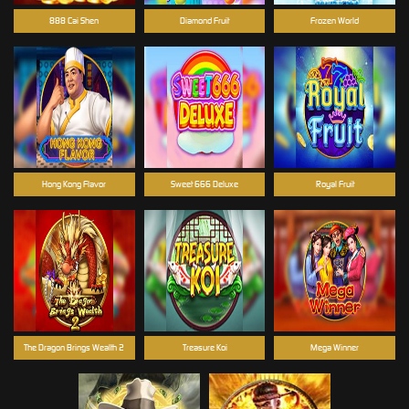
888 Cai Shen
Diamond Fruit
Frozen World
Hong Kong Flavor
Sweet 666 Deluxe
Royal Fruit
The Dragon Brings Wealth 2
Treasure Koi
Mega Winner