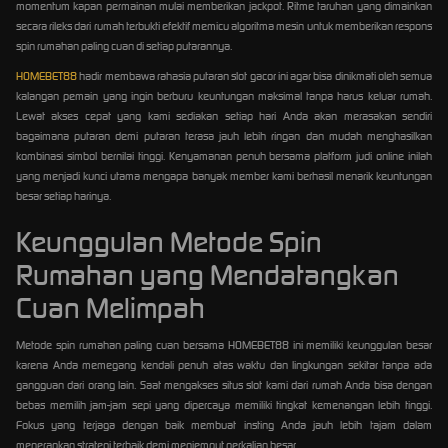
momentum kapan permainan mulai memberikan jackpot. Ritme taruhan yang dimainkan
secara rileks dari rumah terbukti efektif memicu algoritma mesin untuk memberikan respons
spin rumahan paling cuan di setiap putarannya.
HOMEBET88
hadir membawa rahasia putaran slot gacor ini agar bisa dinikmati oleh semua
kalangan pemain yang ingin berburu keuntungan maksimal tanpa harus keluar rumah.
Lewat akses cepat yang kami sediakan setiap hari Anda akan merasakan sendiri
bagaimana putaran demi putaran terasa jauh lebih ringan dan mudah menghasilkan
kombinasi simbol bernilai tinggi. Kenyamanan penuh bersama platform judi online inilah
yang menjadi kunci utama mengapa banyak member kami berhasil menarik keuntungan
besar setiap harinya.
Keunggulan Metode Spin
Rumahan yang Mendatangkan
Cuan Melimpah
Metode spin rumahan paling cuan bersama HOMEBET88 ini memiliki keunggulan besar
karena Anda memegang kendali penuh atas waktu dan lingkungan sekitar tanpa ada
gangguan dari orang lain. Saat mengakses situs slot kami dari rumah Anda bisa dengan
bebas memilih jam-jam sepi yang dipercaya memiliki tingkat kemenangan lebih tinggi.
Fokus yang terjaga dengan baik membuat insting Anda jauh lebih tajam dalam
menerapkan strategi terbaik demi menjemput perkalian besar.