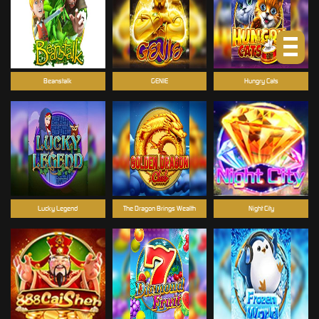
Beanstalk
GENIE
Hungry Cats
Lucky Legend
The Dragon Brings Wealth
Night City