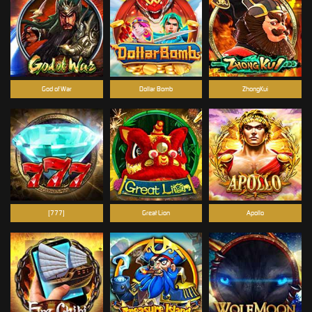
God of War
Dollar Bomb
ZhongKui
[777]
Great Lion
Apollo