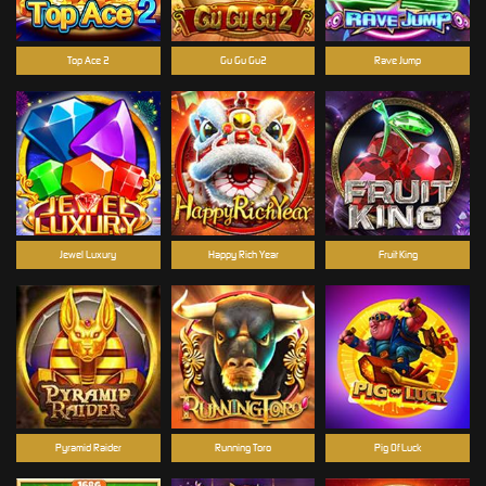
Top Ace 2
Gu Gu Gu2
Rave Jump
Jewel Luxury
Happy Rich Year
Fruit King
Pyramid Raider
Running Toro
Pig Of Luck