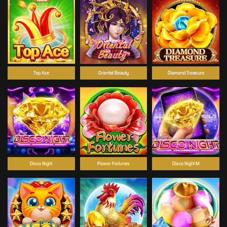
Top Ace
Oriental Beauty
Diamond Treasure
Disco Night
Flower Fortunes
Disco Night M