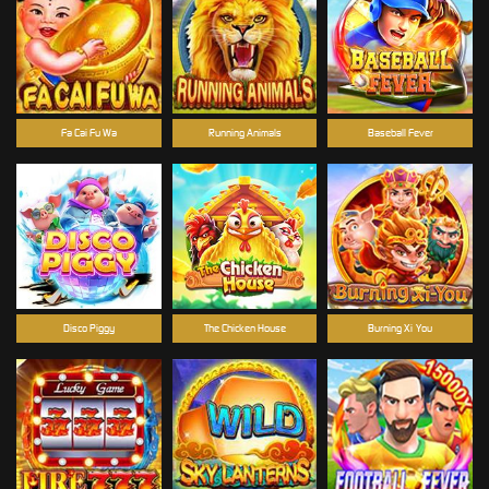
Fa Cai Fu Wa
Running Animals
Baseball Fever
Disco Piggy
The Chicken House
Burning Xi-You