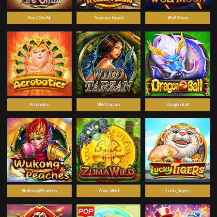
Fire Chibi M
Treasure Island
Wolf Moon
Acrobatics
Wild Tarzan
Dragon Ball
WuKong&Peaches
Zuma Wild
Lucky Tigers