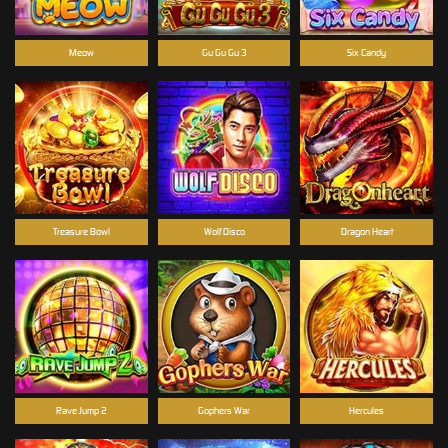
Meow
Gu Gu Gu 3
Six Candy
Treasure Bowl
Wolf Disco
Dragon Heart
Rave Jump 2
Gophers War
Hercules