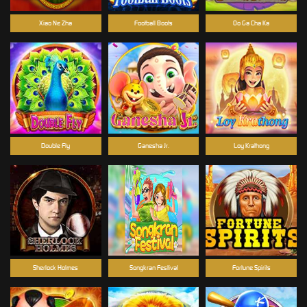
Xiao Ne Zha
Football Boots
Oo Ga Cha Ka
Double Fly
Ganesha Jr.
Loy Krathong
Sherlock Holmes
Songkran Festival
Fortune Spirits