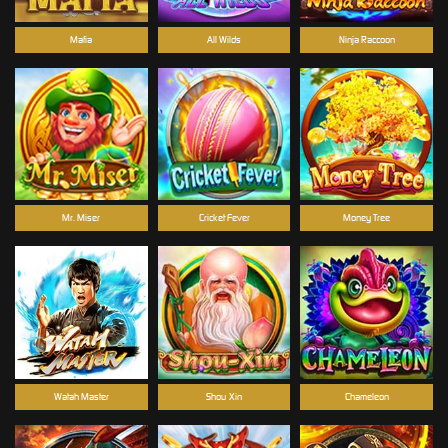
Mafia
All Wilds
Ninja Raccoon
Mr. Miser
Cricket Fever
Money Tree
Watah Master
Shou-Xin
Chameleon