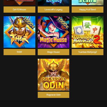
Cat VS Mouse
Lovecraft's Legacy
Happy Fruit Stand
THOR
Magic House
Yuanbao Mahjong2
Ragnarok Odin