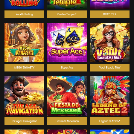
Wealth Rolling
Golden Temple2
DISCO 777
MEOW DYNASTY
Super Ace
Vault Beauty Thief
The Age Of Navigation
Fiesta de Mexicana
Legend of Aztec2