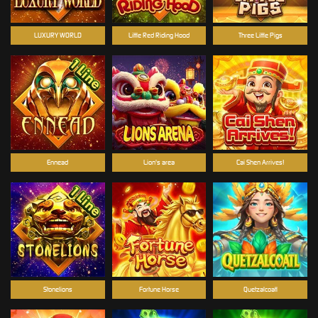
LUXURY WORLD
Little Red Riding Hood
Three Little Pigs
Ennead
Lion's area
Cai Shen Arrives!
Stonelions
Fortune Horse
Quetzalcoatl