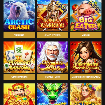
Arctic Clash
ROMAN WARRIOR
Big Eater
Yuanbao Mahjong
Olympus - Zeus
Unparalleled Phoenix Dynasty