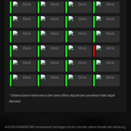
* Selama bank maintenance dan bank offline deposit dan penarikan tidak dapat
diproses
©2026 HOMEBET88 menawarkan berbagai macam provider pilihan terbaik dan didukung