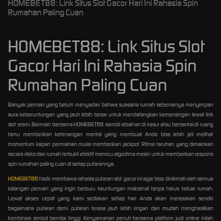
HOMEBET88: Link Situs Slot Gacor Hari Ini Rahasia Spin
Rumahan Paling Cuan
HOMEBET88: Link Situs Slot
Gacor Hari Ini Rahasia Spin
Rumahan Paling Cuan
Banyak pemain yang belum menyadari bahwa suasana rumah sebenarnya menyimpan
aura keberuntungan yang jauh lebih besar untuk mendatangkan kemenangan lewat link
slot resmi. Bermain bersama HOMEBET88 sambil rebahan di kasur atau bersantai di ruang
tamu memberikan ketenangan mental yang membuat Anda bisa lebih jeli melihat
momentum kapan permainan mulai memberikan jackpot. Ritme taruhan yang dimainkan
secara rileks dari rumah terbukti efektif memicu algoritma mesin untuk memberikan respons
spin rumahan paling cuan di setiap putarannya.
HOMEBET88
hadir membawa rahasia putaran slot gacor ini agar bisa dinikmati oleh semua
kalangan pemain yang ingin berburu keuntungan maksimal tanpa harus keluar rumah.
Lewat akses cepat yang kami sediakan setiap hari Anda akan merasakan sendiri
bagaimana putaran demi putaran terasa jauh lebih ringan dan mudah menghasilkan
kombinasi simbol bernilai tinggi. Kenyamanan penuh bersama platform judi online inilah