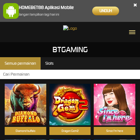
×
HOMEBET88 Aplikasi Mobile
UNDUH
Jangan tampilkan lagi hari ini
BTGAMING
Semua permainan
Slots
Diamond buffalo
Dragon Gem2
Since I'm here