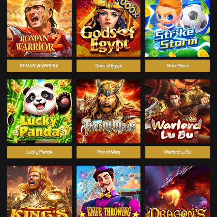
ROMAN WARRIOR2
Gods of Egypt
Strike Storm
Lucky Panda
Thor of Mars
Warlord Lu Bu