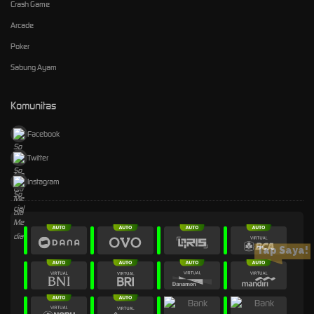
Crash Game
Arcade
Poker
Sabung Ayam
Komunitas
Facebook
Twitter
Instagram
Tap Saya!