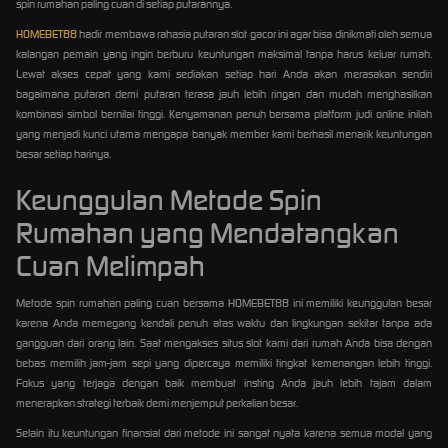
spin rumahan paling cuan di setiap putarannya.
HOMEBET88
hadir membawa rahasia putaran slot gacor ini agar bisa dinikmati oleh semua
kalangan pemain yang ingin berburu keuntungan maksimal tanpa harus keluar rumah.
Lewat akses cepat yang kami sediakan setiap hari Anda akan merasakan sendiri
bagaimana putaran demi putaran terasa jauh lebih ringan dan mudah menghasilkan
kombinasi simbol bernilai tinggi. Kenyamanan penuh bersama platform judi online inilah
yang menjadi kunci utama mengapa banyak member kami berhasil menarik keuntungan
besar setiap harinya.
Keunggulan Metode Spin
Rumahan yang Mendatangkan
Cuan Melimpah
Metode spin rumahan paling cuan bersama HOMEBET88 ini memiliki keunggulan besar
karena Anda memegang kendali penuh atas waktu dan lingkungan sekitar tanpa ada
gangguan dari orang lain. Saat mengakses situs slot kami dari rumah Anda bisa dengan
bebas memilih jam-jam sepi yang dipercaya memiliki tingkat kemenangan lebih tinggi.
Fokus yang terjaga dengan baik membuat insting Anda jauh lebih tajam dalam
menerapkan strategi terbaik demi menjemput perkalian besar.
Selain itu keuntungan finansial dari metode ini sangat nyata karena semua modal yang