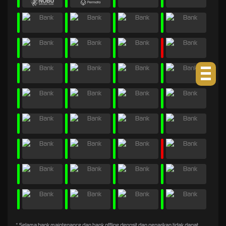
* Selama bank maintenance dan bank offline deposit dan penarikan tidak dapat