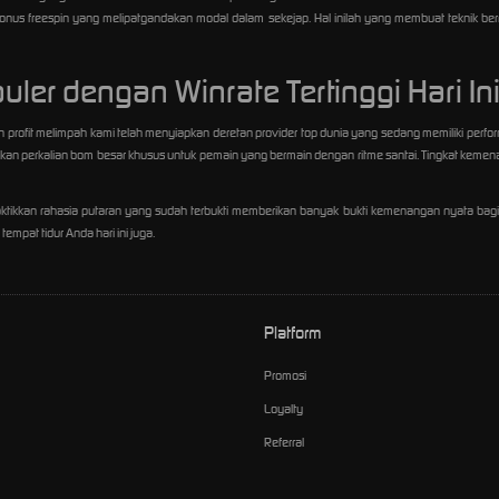
nus freespin yang melipatgandakan modal dalam sekejap. Hal inilah yang membuat teknik berm
ler dengan Winrate Tertinggi Hari In
rofit melimpah kami telah menyiapkan deretan provider top dunia yang sedang memiliki perf
ikan perkalian bom besar khusus untuk pemain yang bermain dengan ritme santai. Tingkat keme
kkan rahasia putaran yang sudah terbukti memberikan banyak bukti kemenangan nyata bagi
mpat tidur Anda hari ini juga.
Platform
Promosi
Loyalty
Referral