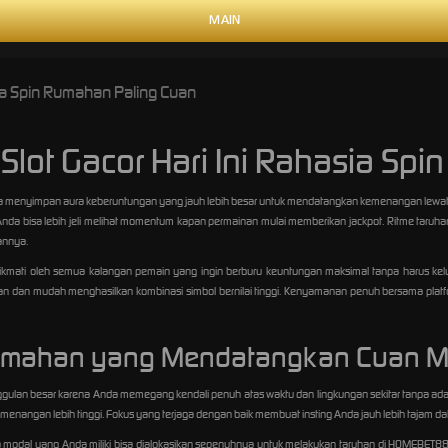
MAIN
ia Spin Rumahan Paling Cuan
Slot Gacor Hari Ini Rahasia Sp
enyimpan aura keberuntungan yang jauh lebih besar untuk mendatangkan kemenangan lewat lin
 bisa lebih jeli melihat momentum kapan permainan mulai memberikan jackpot. Ritme taruhan ya
annya.
inikmati oleh semua kalangan pemain yang ingin berburu keuntungan maksimal tanpa harus kel
ngan dan mudah menghasilkan kombinasi simbol bernilai tinggi. Kenyamanan penuh bersama plat
umahan yang Mendatangkan Cuan M
lan besar karena Anda memegang kendali penuh atas waktu dan lingkungan sekitar tanpa ada g
emenangan lebih tinggi. Fokus yang terjaga dengan baik membuat insting Anda jauh lebih tajam d
emua modal yang Anda miliki bisa dialokasikan sepenuhnya untuk melakukan taruhan di HOMEBET