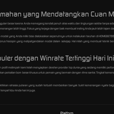
umahan yang Mendatangkan Cuan M
lan besar karena Anda memegang kendali penuh atas waktu dan lingkungan sekitar tanpa ada g
emenangan lebih tinggi. Fokus yang terjaga dengan baik membuat insting Anda jauh lebih tajam d
emua modal yang Anda miliki bisa dialokasikan sepenuhnya untuk melakukan taruhan di HOMEBET
nus freespin yang melipatgandakan modal dalam sekejap. Hal inilah yang membuat teknik berm
ler dengan Winrate Tertinggi Hari In
rofit melimpah kami telah menyiapkan deretan provider top dunia yang sedang memiliki perf
ikan perkalian bom besar khusus untuk pemain yang bermain dengan ritme santai. Tingkat keme
kkan rahasia putaran yang sudah terbukti memberikan banyak bukti kemenangan nyata bagi
mpat tidur Anda hari ini juga.
Platform