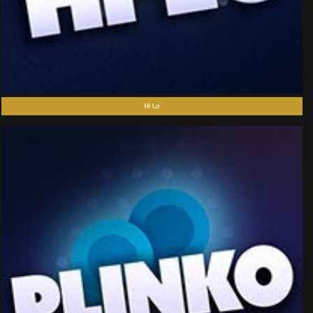
Hi-Lo