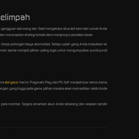
elimpah
angguan dari orang lain. Saat mengakses situs slot kami dari rumah Anda
alam menerapkan strategi terbaik demi menjemput perkalian besar.
88 tanpa potongan biaya akomodasi. Setiap rupiah yang Anda masukkan ke
ain santai menjadi pilihan paling logis untuk mengumpulkan pundi-pundi
i
orma
slot gacor
hari ini. Pragmatic Play dan PG Soft menjadi dua nama utama
nangan yang tinggi pada game pilihan mereka akan memastikan saldo Anda
 para member. Segera amankan akun Anda sekarang dan rasakan sendiri