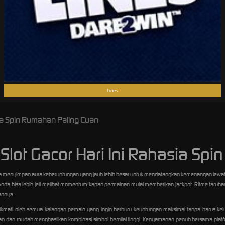
Lines
ia Spin Rumahan Paling Cuan
Slot Gacor Hari Ini Rahasia Sp
enyimpan aura keberuntungan yang jauh lebih besar untuk mendatangkan kemenangan lewat lin
 bisa lebih jeli melihat momentum kapan permainan mulai memberikan jackpot. Ritme taruhan ya
annya.
inikmati oleh semua kalangan pemain yang ingin berburu keuntungan maksimal tanpa harus kel
ngan dan mudah menghasilkan kombinasi simbol bernilai tinggi. Kenyamanan penuh bersama plat