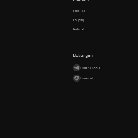
Promosi
Loyalty
Referral
Dukungan
homebet88cc
homebet