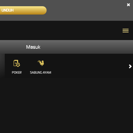
×
UNDUH
Masuk
POKER
SABUNG AYAM