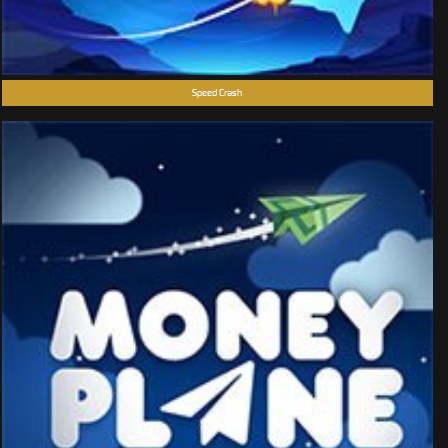
Speed Crash