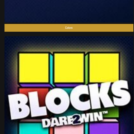
Colors