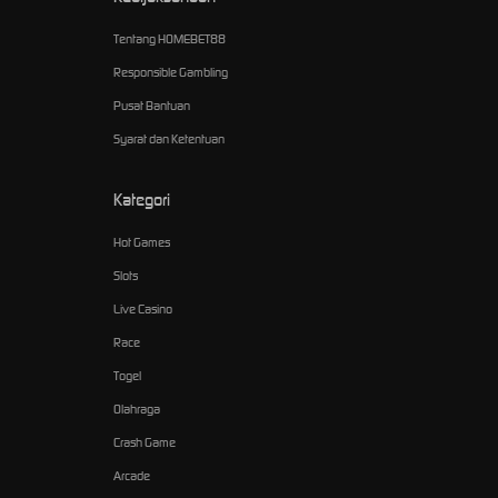
Tentang HOMEBET88
Responsible Gambling
Pusat Bantuan
Syarat dan Ketentuan
Kategori
Hot Games
Slots
Live Casino
Race
Togel
Olahraga
Crash Game
Arcade