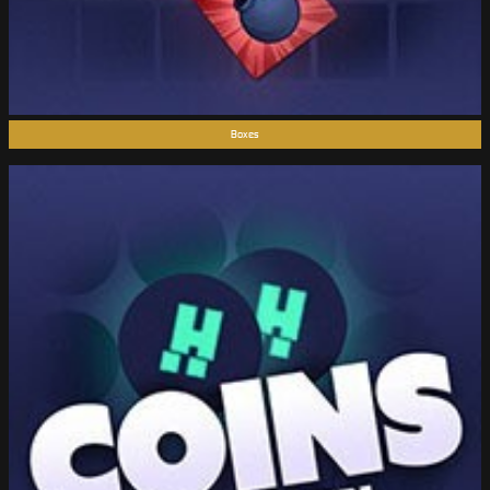
Boxes