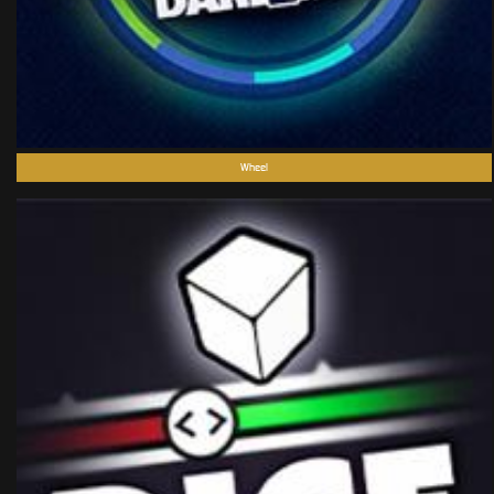
Wheel