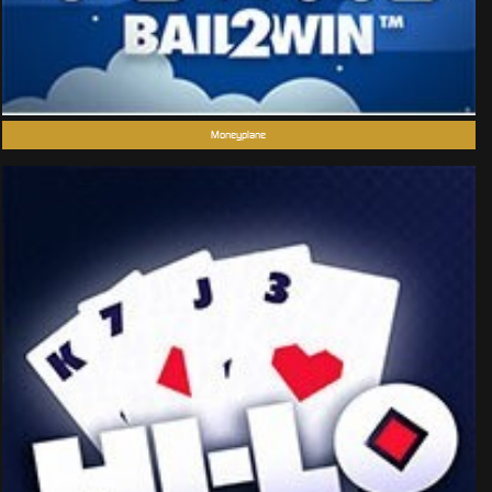
Moneyplane