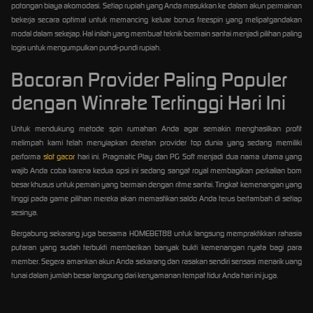
potongan biaya akomodasi. Setiap rupiah yang Anda masukkan ke dalam akun permainan
bekerja secara optimal untuk memancing keluar bonus freespin yang melipatgandakan
modal dalam sekejap. Hal inilah yang membuat teknik bermain santai menjadi pilihan paling
logis untuk mengumpulkan pundi-pundi rupiah.
Bocoran Provider Paling Populer
dengan Winrate Tertinggi Hari Ini
Untuk mendukung metode spin rumahan Anda agar semakin menghasilkan profit
melimpah kami telah menyiapkan deretan provider top dunia yang sedang memiliki
performa
slot gacor
hari ini. Pragmatic Play dan PG Soft menjadi dua nama utama yang
wajib Anda coba karena kedua opsi ini sedang sangat royal membagikan perkalian bom
besar khusus untuk pemain yang bermain dengan ritme santai. Tingkat kemenangan yang
tinggi pada game pilihan mereka akan memastikan saldo Anda terus bertambah di setiap
sesinya.
Bergabung sekarang juga bersama HOMEBET88 untuk langsung mempraktikkan rahasia
putaran yang sudah terbukti memberikan banyak bukti kemenangan nyata bagi para
member. Segera amankan akun Anda sekarang dan rasakan sendiri sensasi menarik uang
tunai dalam jumlah besar langsung dari kenyamanan tempat tidur Anda hari ini juga.