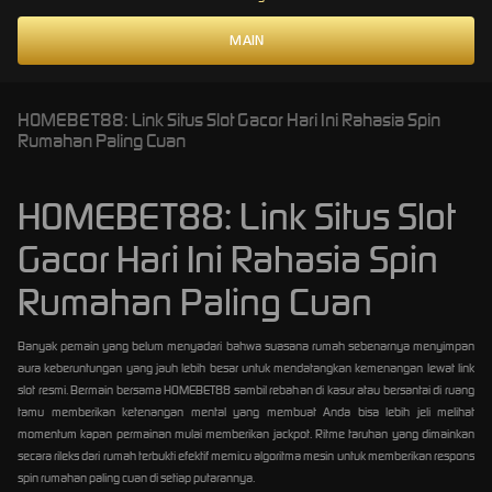
MAIN
HOMEBET88: Link Situs Slot Gacor Hari Ini Rahasia Spin
Rumahan Paling Cuan
HOMEBET88: Link Situs Slot
Gacor Hari Ini Rahasia Spin
Rumahan Paling Cuan
Banyak pemain yang belum menyadari bahwa suasana rumah sebenarnya menyimpan
aura keberuntungan yang jauh lebih besar untuk mendatangkan kemenangan lewat link
slot resmi. Bermain bersama HOMEBET88 sambil rebahan di kasur atau bersantai di ruang
tamu memberikan ketenangan mental yang membuat Anda bisa lebih jeli melihat
momentum kapan permainan mulai memberikan jackpot. Ritme taruhan yang dimainkan
secara rileks dari rumah terbukti efektif memicu algoritma mesin untuk memberikan respons
spin rumahan paling cuan di setiap putarannya.