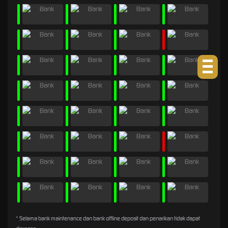
* Selama bank maintenance dan bank offline deposit dan penarikan tidak dapat