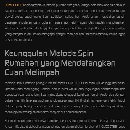
HOMEBET88
hadir membawa rahasia putaran slot gacor ini agar bisa dinikmati oleh semua
kalangan pemain yang ingin berburu keuntungan maksimal tanpa harus keluar rumah.
Lewat akses cepat yang kami sediakan setiap hari Anda akan merasakan sendiri
bagaimana putaran demi putaran terasa jauh lebih ringan dan mudah menghasilkan
kombinasi simbol bernilai tinggi. Kenyamanan penuh bersama platform judi online inilah
yang menjadi kunci utama mengapa banyak member kami berhasil menarik keuntungan
besar setiap harinya.
Keunggulan Metode Spin
Rumahan yang Mendatangkan
Cuan Melimpah
Metode spin rumahan paling cuan bersama HOMEBET88 ini memiliki keunggulan besar
karena Anda memegang kendali penuh atas waktu dan lingkungan sekitar tanpa ada
gangguan dari orang lain. Saat mengakses situs slot kami dari rumah Anda bisa dengan
bebas memilih jam-jam sepi yang dipercaya memiliki tingkat kemenangan lebih tinggi.
Fokus yang terjaga dengan baik membuat insting Anda jauh lebih tajam dalam
menerapkan strategi terbaik demi menjemput perkalian besar.
Selain itu keuntungan finansial dari metode ini sangat nyata karena semua modal yang
Anda miliki bisa dialokasikan sepenuhnya untuk melakukan taruhan di HOMEBET88 tanpa