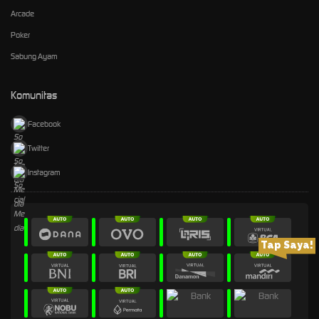
Arcade
Poker
Sabung Ayam
Komunitas
Facebook
Twitter
Instagram
Tap Saya!