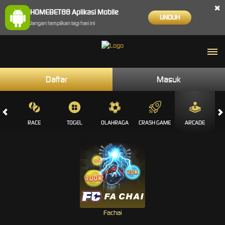
×
HOMEBET88 Aplikasi Mobile
UNDUH
Jangan tampilkan lagi hari ini
Daftar
Masuk
SINO
RACE
TOGEL
OLAHRAGA
CRASH GAME
ARCADE
Fachai