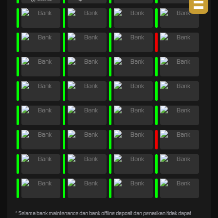
* Selama bank maintenance dan bank offline deposit dan penarikan tidak dapat