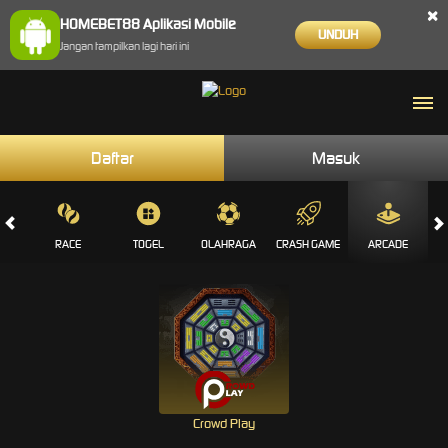
×
HOMEBET88 Aplikasi Mobile
UNDUH
Jangan tampilkan lagi hari ini
Daftar
Masuk
SINO
RACE
TOGEL
OLAHRAGA
CRASH GAME
ARCADE
Crowd Play