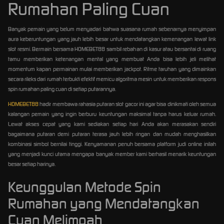
Rumahan Paling Cuan
Banyak pemain yang belum menyadari bahwa suasana rumah sebenarnya menyimpan
aura keberuntungan yang jauh lebih besar untuk mendatangkan kemenangan lewat link
slot resmi. Bermain bersama HOMEBET88 sambil rebahan di kasur atau bersantai di ruang
tamu memberikan ketenangan mental yang membuat Anda bisa lebih jeli melihat
momentum kapan permainan mulai memberikan jackpot. Ritme taruhan yang dimainkan
secara rileks dari rumah terbukti efektif memicu algoritma mesin untuk memberikan respons
spin rumahan paling cuan di setiap putarannya.
HOMEBET88
hadir membawa rahasia putaran slot gacor ini agar bisa dinikmati oleh semua
kalangan pemain yang ingin berburu keuntungan maksimal tanpa harus keluar rumah.
Lewat akses cepat yang kami sediakan setiap hari Anda akan merasakan sendiri
bagaimana putaran demi putaran terasa jauh lebih ringan dan mudah menghasilkan
kombinasi simbol bernilai tinggi. Kenyamanan penuh bersama platform judi online inilah
yang menjadi kunci utama mengapa banyak member kami berhasil menarik keuntungan
besar setiap harinya.
Keunggulan Metode Spin
Rumahan yang Mendatangkan
Cuan Melimpah