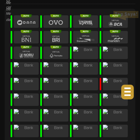
Tap Saya!